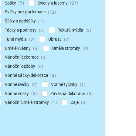
Sošky
Svícny a lucerny
5
27
Svíčky bez parfemace
12
Šálky s podšálky
1
Tácky a podnosy
Tekutá mýdla
2
2
Tuhá mýdla
Ubrusy
2
2
Umělé květiny
Umělé stromky
6
4
Vánoční dekorace
8
Vánoční ozdoby
6
Vonné sáčky/dekorace
4
Vonné svíčky
Vonné tyčinky
7
1
Vonné vosky
Závěsná dekorace
5
6
Vánoční umělé stromky
Čaje
1
4