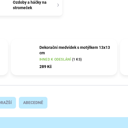
Ozdoby a háčky na
stromeček
Dekorační medvídek s motýlkem 13x13
cm
IHNED K ODESLÁNÍ
(1 KS)
289 Kč
RAŽŠÍ
ABECEDNĚ