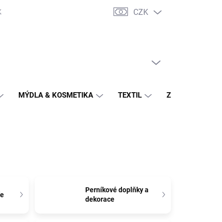
CZK
Katalogy výrobců
Potahové látky - vzorník
Hodnocení obchodu
PRÁZDNÝ KOŠÍK
NÁKUPNÍ
KOŠÍK
MÝDLA & KOSMETIKA
TEXTIL
ZAHRADA
Perníkové doplňky a
ře
dekorace