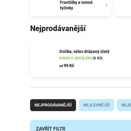
Františky a vonné
tyčinky
Nejprodávanější
Svíčka, válec drápaný zlatý
IHNED K ODESLÁNÍ
(8 KS)
95 Kč
od
Ř
a
NEJPRODÁVANĚJŠÍ
NEJLEVNĚJŠÍ
NEJD
z
e
n
í
ZAVŘÍT FILTR