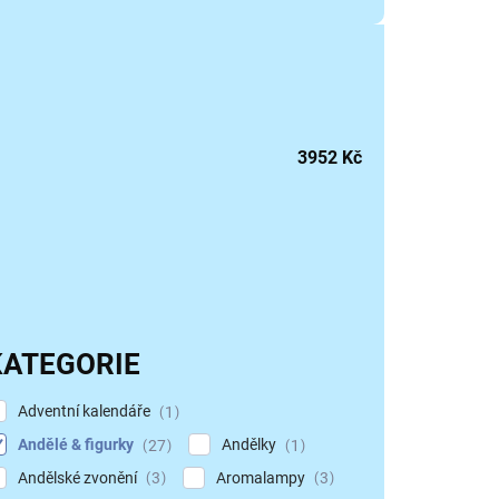
3952
Kč
KATEGORIE
Adventní kalendáře
1
Andělé & figurky
Andělky
27
1
Andělské zvonění
Aromalampy
3
3