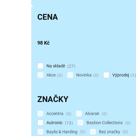
p
r
CENA
o
d
u
k
98
Kč
t
ů
Na skladě
27
Akce
Novinka
Výprodej
0
0
1
ZNAČKY
Accentra
Alvarak
0
0
Autronic
Bastion Collections
13
0
Baylis & Harding
Bez značky
0
0