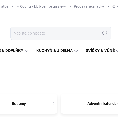
latba
⭐️ Country klub věrnostní slevy
Prodávané značky
📒 
Hledat
 & DOPLŇKY
KUCHYŇ & JÍDELNA
SVÍČKY & VŮNĚ
Betlémy
Adventní kalendá