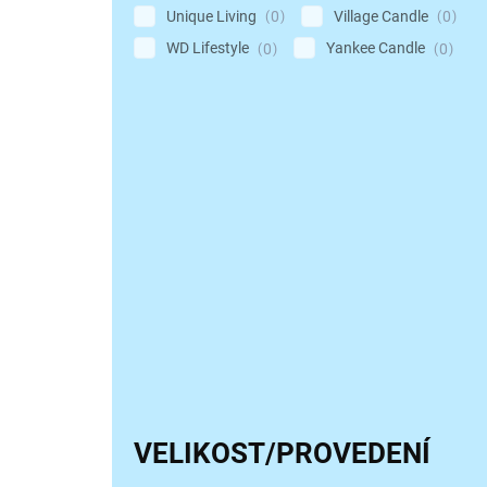
Unique Living
Village Candle
0
0
WD Lifestyle
Yankee Candle
0
0
VELIKOST/PROVEDENÍ