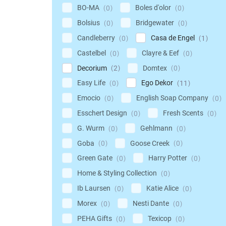
BO-MA
Boles d'olor
0
0
Bolsius
Bridgewater
0
0
Candleberry
Casa de Engel
0
1
Castelbel
Clayre & Eef
0
0
Decorium
Domtex
2
0
Easy Life
Ego Dekor
0
11
Emocio
English Soap Company
0
0
Esschert Design
Fresh Scents
0
0
G. Wurm
Gehlmann
0
0
Goba
Goose Creek
0
0
Green Gate
Harry Potter
0
0
Home & Styling Collection
0
Ib Laursen
Katie Alice
0
0
Morex
Nesti Dante
0
0
PEHA Gifts
Texicop
0
0