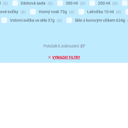
l
Dárková sada
300 ml
200 ml
0
0
0
0
jové svíčky
Vonný vosk 73g
Lahvička 10 ml
0
0
0
Votivní svíčka ve skle 37g
Sklo s kovovým víčkem 624g
0
Položek k zobrazení:
27
VYMAZAT FILTRY