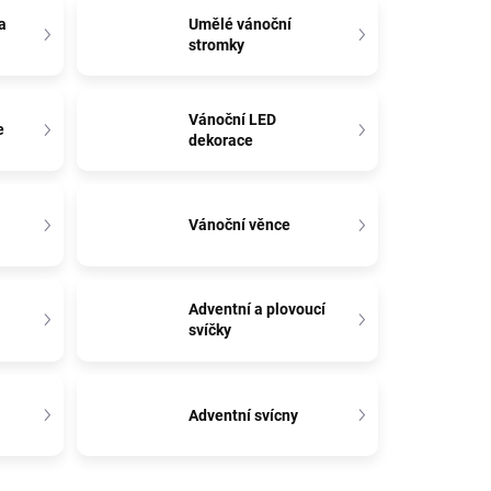
a
Umělé vánoční
stromky
Vánoční LED
e
dekorace
Vánoční věnce
Adventní a plovoucí
svíčky
Adventní svícny