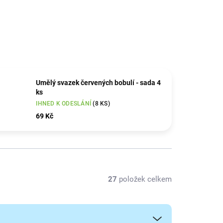
Umělý svazek červených bobulí - sada 4
ks
IHNED K ODESLÁNÍ
(8 KS)
69 Kč
27
položek celkem