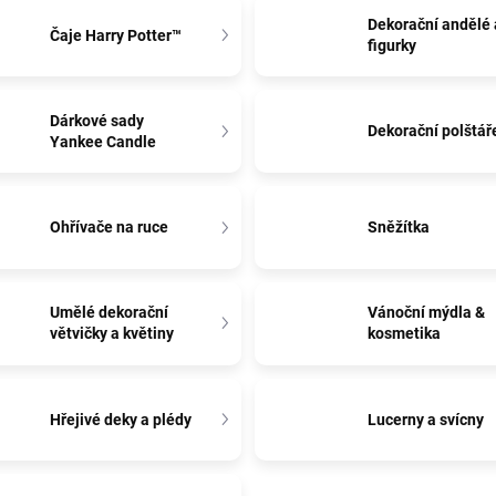
Dekorační andělé 
Čaje Harry Potter™
figurky
Dárkové sady
Dekorační polštář
Yankee Candle
Ohřívače na ruce
Sněžítka
Umělé dekorační
Vánoční mýdla &
větvičky a květiny
kosmetika
Hřejivé deky a plédy
Lucerny a svícny