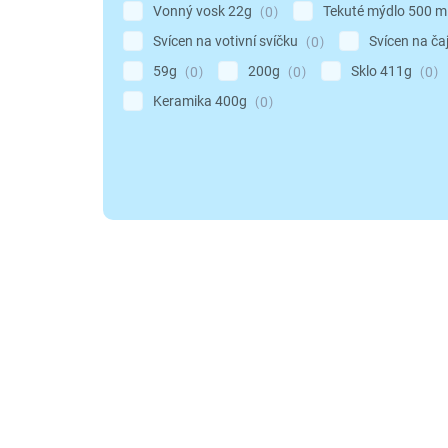
Vonný vosk 22g
Tekuté mýdlo 500 m
0
Svícen na votivní svíčku
Svícen na ča
0
59g
200g
Sklo 411g
0
0
0
Keramika 400g
0
V
ý
p
i
s
p
r
o
d
u