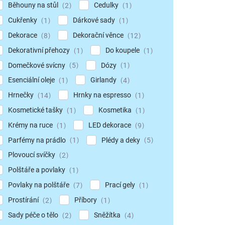
Běhouny na stůl
Cedulky
2
1
Cukřenky
Dárkové sady
1
1
Dekorace
Dekorační věnce
8
12
Dekorativní přehozy
Do koupele
1
1
Domečkové svícny
Dózy
5
1
Esenciální oleje
Girlandy
1
4
Hrnečky
Hrnky na espresso
14
1
Kosmetické tašky
Kosmetika
1
1
Krémy na ruce
LED dekorace
1
9
Parfémy na prádlo
Plédy a deky
1
5
Plovoucí svíčky
2
Polštáře a povlaky
1
Povlaky na polštáře
Prací gely
7
1
Prostírání
Příbory
2
1
Sady péče o tělo
Sněžítka
2
4