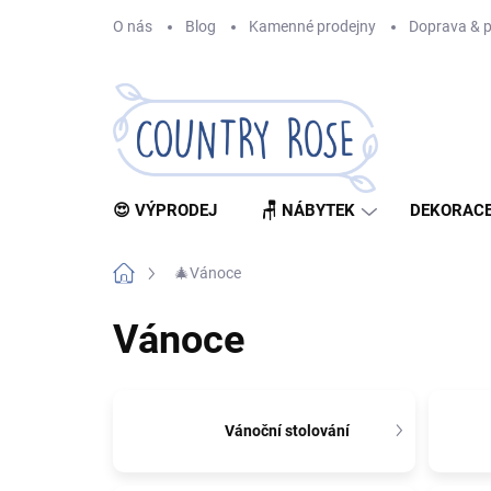
Přejít
O nás
Blog
Kamenné prodejny
Doprava & p
na
obsah
😍 VÝPRODEJ
🪑 NÁBYTEK
DEKORACE
Domů
🎄Vánoce
Vánoce
Vánoční stolování