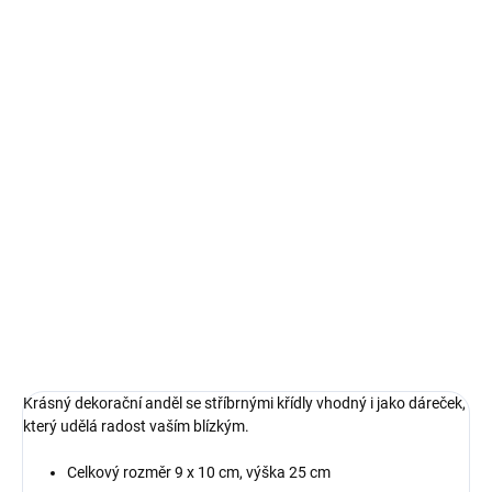
VARIANTA
MŮŽEME DORUČIT DO:
ZVOLTE VARIANTU
MOŽNOSTI DORUČENÍ
−
+
Přidat do košíku
Krásný dekorační anděl se stříbrnými křídly vhodný i jako
dáreček, který udělá radost vaším blízkým.
DETAILNÍ INFORMACE
ZEPTAT SE
HLÍDAT
Krásný dekorační anděl se stříbrnými křídly vhodný i jako dáreček,
který udělá radost vaším blízkým.
Celkový rozměr 9 x 10 cm, výška 25 cm