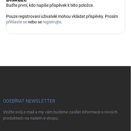
Buďte první, kdo napíše příspěvek k této položce.
Pouze registrovaní uživatelé mohou vkládat příspěvky. Prosím
přihlaste se
nebo se
registrujte
.
Z
á
p
a
t
í
ODEBÍRAT NEWSLETTER
Vložte svůj e-mail a my vám budeme zasílat informace o nových
produktech na našem e-shopu.