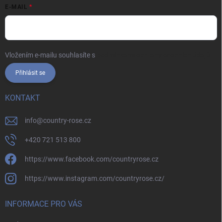
E-MAIL
Vložením e-mailu souhlasíte s
podmínkami ochrany osobních údajů
Přihlásit se
KONTAKT
info
@
country-rose.cz
+420 721 513 800
https://www.facebook.com/countryrose.cz
https://www.instagram.com/countryrose.cz/
INFORMACE PRO VÁS