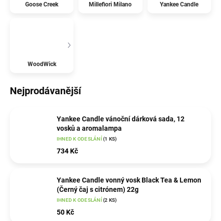
Goose Creek
Millefiori Milano
Yankee Candle
WoodWick
Nejprodávanější
Yankee Candle vánoční dárková sada, 12
vosků a aromalampa
IHNED K ODESLÁNÍ
(1 KS)
734 Kč
Yankee Candle vonný vosk Black Tea & Lemon
(Černý čaj s citrónem) 22g
IHNED K ODESLÁNÍ
(2 KS)
50 Kč