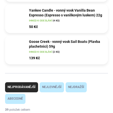
Yankee Candle - vonný vosk Vanilla Bean
Espresso (Espresso s vanilkovým luskem) 22g
IHNED K ODESLÁNÍ
(4 KS)
50 Kč
Goose Creek - vonný vosk Sail Boats (Plavba
plachetnicí) 59g
IHNED K ODESLÁNÍ
(2 KS)
139 Kč
Ř
a
NEJPRODÁVANĚJŠÍ
NEJLEVNĚJŠÍ
NEJDRAŽŠÍ
z
e
ABECEDNĚ
n
í
39
položek celkem