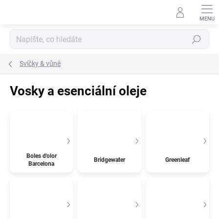
Přejít
na
obsah
Hledat
Svíčky & vůně
Vosky a esenciální oleje
Boles d'olor
Bridgewater
Greenleaf
Barcelona