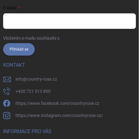
E-MAIL
Vložením e-mailu souhlasíte s
podmínkami ochrany osobních údajů
Přihlásit se
KONTAKT
info
@
country-rose.cz
+420 721 513 800
https://www.facebook.com/countryrose.cz
https://www.instagram.com/countryrose.cz/
INFORMACE PRO VÁS