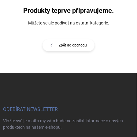
Produkty teprve připravujeme.
Můžete se ale podívat na ostatní kategorie.
Zpět do obchodu
Z
á
p
a
t
í
ODEBÍRAT NEWSLETTER
Vložte svůj e-mail a my vám budeme zasílat informace o nových
produktech na našem e-shopu.