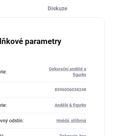
Diskuze
lňkové parametry
Dekorační andělé a
rie
:
figurky
8596056038248
rie
:
Andělé & figurky
vný odstín
:
Hnědá, stříbrná