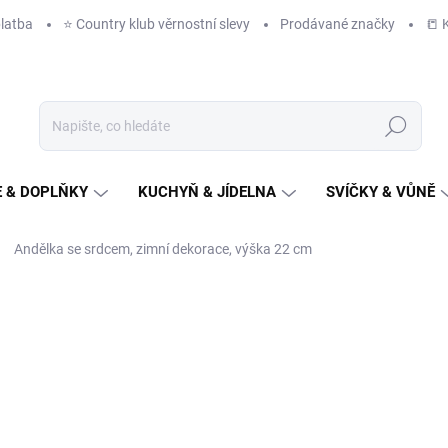
latba
⭐️ Country klub věrnostní slevy
Prodávané značky
📒 
Hledat
 & DOPLŇKY
KUCHYŇ & JÍDELNA
SVÍČKY & VŮNĚ
Andělka se srdcem, zimní dekorace, výška 22 cm
NAČKA:
EGO DEKOR
370 Kč
/ ks
306 Kč bez DPH
Měrná
ZVOLTE VARIANTU
cena: