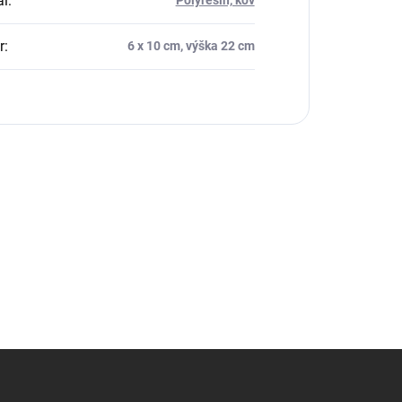
ál
:
Polyresin, kov
r
:
6 x 10 cm, výška 22 cm