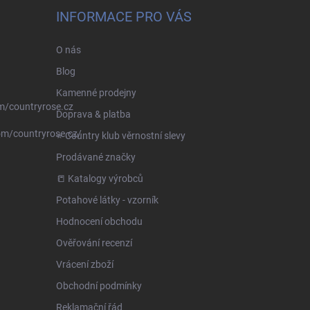
INFORMACE PRO VÁS
O nás
Blog
Kamenné prodejny
m/countryrose.cz
Doprava & platba
om/countryrose.cz/
⭐️ Country klub věrnostní slevy
Prodávané značky
📒 Katalogy výrobců
Potahové látky - vzorník
Hodnocení obchodu
Ověřování recenzí
Vrácení zboží
Obchodní podmínky
Reklamační řád