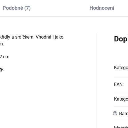
Podobné (7)
Hodnocení
křídly a srdíčkem. Vhodná i jako
Dop
m.
22 cm
Katego
y.
EAN
:
Katego
?
Bare