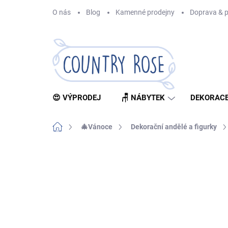
Přejít
O nás
Blog
Kamenné prodejny
Doprava & p
na
obsah
😍 VÝPRODEJ
🪑 NÁBYTEK
DEKORACE
Domů
🎄Vánoce
Dekorační andělé a figurky
Neohodnoceno
Podrobnosti hodnocení
Z