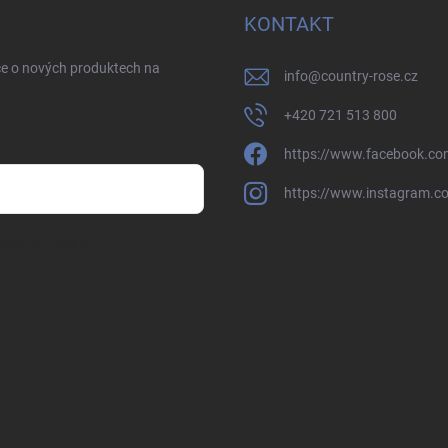
KONTAKT
ce o nových produktech na
info
@
country-rose.cz
+420 721 513 800
https://www.facebook.co
https://www.instagram.c
sobních údajů