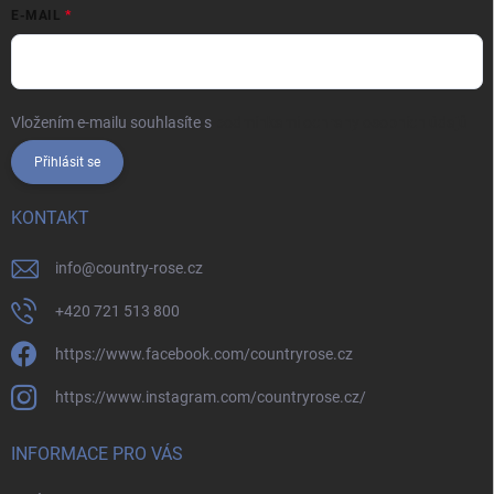
E-MAIL
Vložením e-mailu souhlasíte s
podmínkami ochrany osobních údajů
Přihlásit se
KONTAKT
info
@
country-rose.cz
+420 721 513 800
https://www.facebook.com/countryrose.cz
https://www.instagram.com/countryrose.cz/
INFORMACE PRO VÁS