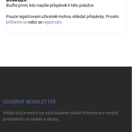
Buďte první, kdo napíše příspěvek k této položce.
Pouze registrovaní uživatelé mohou vkládat příspěvky. Prosím
přihlaste se
nebo se
registrujte
.
Z
á
p
a
t
í
ODEBÍRAT NEWSLETTER
Vložte svůj e-mail a my vám budeme zasílat informace o nových
produktech na našem e-shopu.