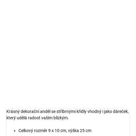
VARIANTA
MŮŽEME DORUČIT DO:
ZVOLTE VARIANTU
MOŽNOSTI DORUČENÍ
−
+
Přidat do košíku
Krásný dekorační anděl se stříbrnými křídly vhodný i jako
dáreček, který udělá radost vaším blízkým.
DETAILNÍ INFORMACE
ZEPTAT SE
HLÍDAT
Krásný dekorační anděl se stříbrnými křídly vhodný i jako dáreček,
který udělá radost vaším blízkým.
Celkový rozměr 9 x 10 cm, výška 25 cm