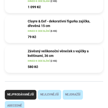
IHNED K ODESLÁNÍ
(2 KS)
1 099 Kč
Clayre & Eef - dekorativní figurka zajíčka,
dřevěná 15 cm
IHNED K ODESLÁNÍ
(6 KS)
79 Kč
Závěsný velikonoční věneček s vajíčky a
květinami, 36 cm
IHNED K ODESLÁNÍ
(2 KS)
580 Kč
Ř
a
NEJPRODÁVANĚJŠÍ
NEJLEVNĚJŠÍ
NEJDRAŽŠÍ
z
e
ABECEDNĚ