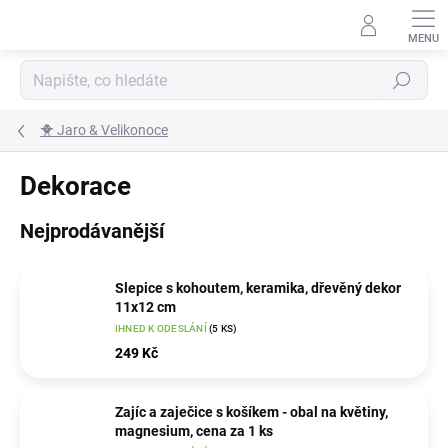
Přejít
na
obsah
Hledat
🐥 Jaro & Velikonoce
Dekorace
Nejprodávanější
Slepice s kohoutem, keramika, dřevěný dekor
11x12 cm
IHNED K ODESLÁNÍ
(5 KS)
249 Kč
Zajíc a zaječice s košíkem - obal na květiny,
magnesium, cena za 1 ks