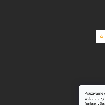
Používáme c
webu a díky
funkce, výk