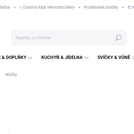
latba
⭐️ Country klub věrnostní slevy
Prodávané značky
📒 
Hledat
 & DOPLŇKY
KUCHYŇ & JÍDELNA
SVÍČKY & VŮNĚ
Nůžky