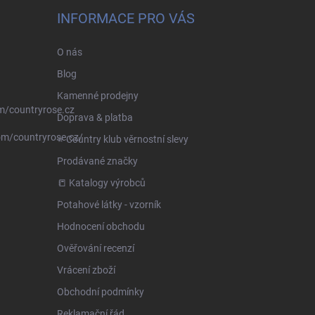
INFORMACE PRO VÁS
O nás
Blog
Kamenné prodejny
m/countryrose.cz
Doprava & platba
om/countryrose.cz/
⭐️ Country klub věrnostní slevy
Prodávané značky
📒 Katalogy výrobců
Potahové látky - vzorník
Hodnocení obchodu
Ověřování recenzí
Vrácení zboží
Obchodní podmínky
Reklamační řád