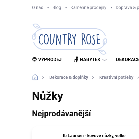
Přejít
O nás
Blog
Kamenné prodejny
Doprava & p
na
obsah
😍 VÝPRODEJ
🪑 NÁBYTEK
DEKORACE
Domů
Dekorace & doplňky
Kreativní potřeby
Nůžky
Nejprodávanější
Ib Laursen - kovové nůžky, velké