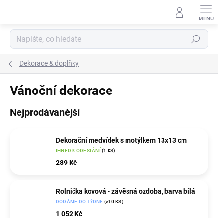
Přejít
na
obsah
Hledat
Dekorace & doplňky
Vánoční dekorace
Nejprodávanější
Dekorační medvídek s motýlkem 13x13 cm
IHNED K ODESLÁNÍ
(1 KS)
289 Kč
Rolnička kovová - závěsná ozdoba, barva bílá
DODÁME DO TÝDNE
(>10 KS)
1 052 Kč