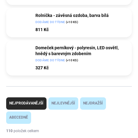
Rolnička - závěsná ozdoba, barva bílá
DODÁME DO TÝDNE
(>10 KS)
811 Kč
Domeček perníkový - polyresin, LED osvětl,
hnědý s barevným zdobením
DODÁME DO TÝDNE
(>10 KS)
327 Kč
Ř
a
NEJPRODÁVANĚJŠÍ
NEJLEVNĚJŠÍ
NEJDRAŽŠÍ
z
e
ABECEDNĚ
n
í
110
položek celkem
p