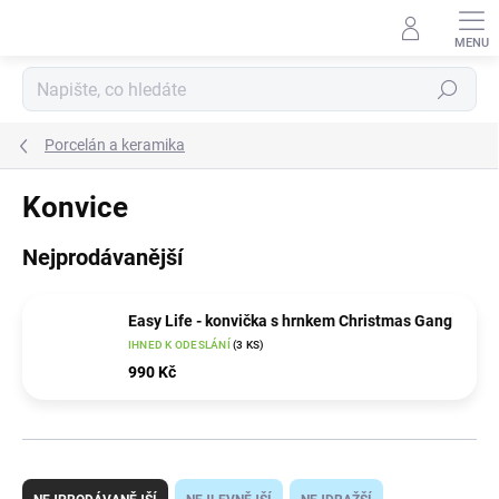
Přejít
na
obsah
Hledat
Porcelán a keramika
Konvice
Nejprodávanější
Easy Life - konvička s hrnkem Christmas Gang
IHNED K ODESLÁNÍ
(3 KS)
990 Kč
Ř
a