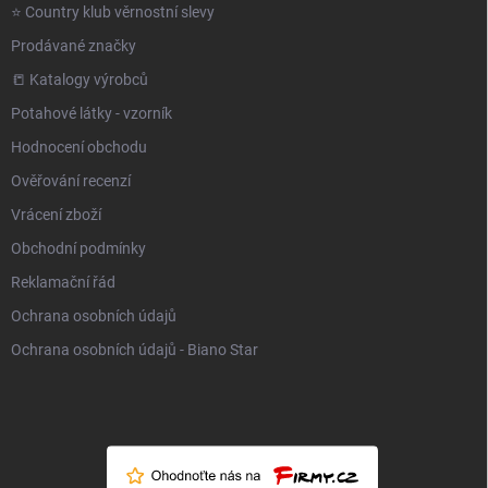
⭐️ Country klub věrnostní slevy
Prodávané značky
📒 Katalogy výrobců
Potahové látky - vzorník
Hodnocení obchodu
Ověřování recenzí
Vrácení zboží
Obchodní podmínky
Reklamační řád
Ochrana osobních údajů
Ochrana osobních údajů - Biano Star