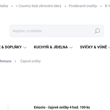
latba
⭐️ Country klub věrnostní slevy
Prodávané značky
📒 
Hledat
 & DOPLŇKY
KUCHYŇ & JÍDELNA
SVÍČKY & VŮNĚ
arfemace
Čajové svíčky
Emocio - čajové svíčky 4 hod. 100 ks