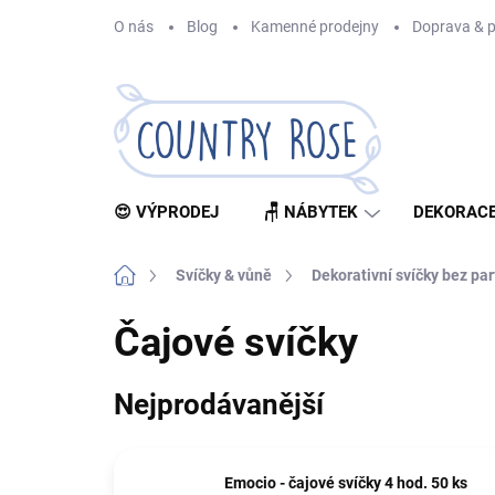
Přejít
O nás
Blog
Kamenné prodejny
Doprava & p
na
obsah
😍 VÝPRODEJ
🪑 NÁBYTEK
DEKORACE
Domů
Svíčky & vůně
Dekorativní svíčky bez p
Čajové svíčky
Nejprodávanější
Emocio - čajové svíčky 4 hod. 50 ks