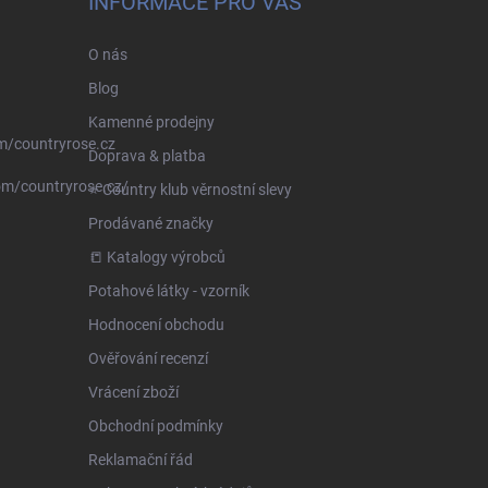
INFORMACE PRO VÁS
O nás
Blog
Kamenné prodejny
m/countryrose.cz
Doprava & platba
om/countryrose.cz/
⭐️ Country klub věrnostní slevy
Prodávané značky
📒 Katalogy výrobců
Potahové látky - vzorník
Hodnocení obchodu
Ověřování recenzí
Vrácení zboží
Obchodní podmínky
Reklamační řád