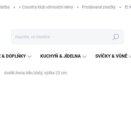
latba
⭐️ Country klub věrnostní slevy
Prodávané značky
📒 
Hledat
 & DOPLŇKY
KUCHYŇ & JÍDELNA
SVÍČKY & VŮNĚ
Anděl Anna bílo/zlatý, výška 22 cm
NAČKA:
EGO DEKOR
340 Kč
/ ks
281 Kč bez DPH
Měrná
ZVOLTE VARIANTU
cena: