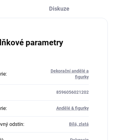
Diskuze
lňkové parametry
Dekorační andělé a
rie
:
figurky
8596056021202
rie
:
Andělé & figurky
vný odstín
:
Bílá, zlatá