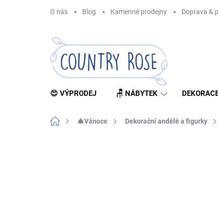
Přejít
O nás
Blog
Kamenné prodejny
Doprava & p
na
obsah
😍 VÝPRODEJ
🪑 NÁBYTEK
DEKORACE
Domů
🎄Vánoce
Dekorační andělé a figurky
Neohodnoceno
Podrobnosti hodnocení
Z