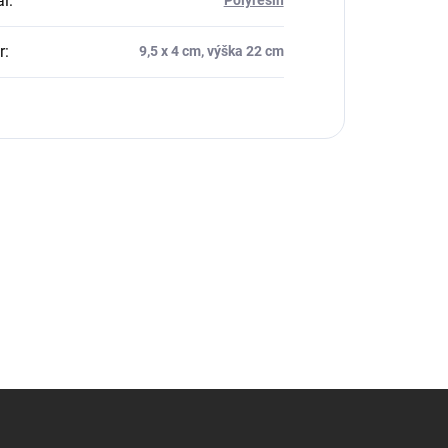
ál
:
Polyresin
r
:
9,5 x 4 cm, výška 22 cm