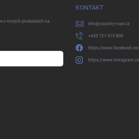
KONTAKT
ce o nových produktech na
info
@
country-rose.cz
+420 721 513 800
https://www.facebook.co
https://www.instagram.c
sobních údajů