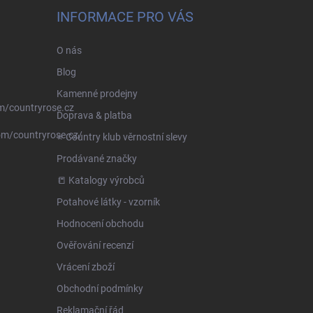
INFORMACE PRO VÁS
O nás
Blog
Kamenné prodejny
m/countryrose.cz
Doprava & platba
om/countryrose.cz/
⭐️ Country klub věrnostní slevy
Prodávané značky
📒 Katalogy výrobců
Potahové látky - vzorník
Hodnocení obchodu
Ověřování recenzí
Vrácení zboží
Obchodní podmínky
Reklamační řád