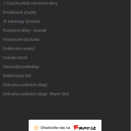
⭐️ Country klub věrnostní slevy
Prodávané značky
📒 Katalogy výrobců
Potahové látky - vzorník
Hodnocení obchodu
Ověřování recenzí
Vrácení zboží
Obchodní podmínky
Reklamační řád
Ochrana osobních údajů
Ochrana osobních údajů - Biano Star