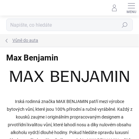
Přejít
na
obsah
Hledat
Vůně do auta
Max Benjamin
Irská rodinná značka MAX BENJAMIN patří mezi výrobce
bytových vůní, které jsou 100% přírodní a ručně vyráběné. Každý z
kousků zaujme i originálním propracovaným designem a
prvotřídní kvalitou vůní, které lahodí nosu a díky nulovém obsahu
alkoholu vydrží dlouhé hodiny. Pokud hledáte opravdu luxusní