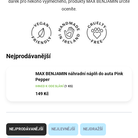
dárek pro někoho výjimečného, produkty MAX BENJAMIN určitě
oceníte.
Nejprodávanější
MAX BENJAMIN náhradní náplň do auta Pink
Pepper
IHNED K ODESLÁNÍ
(1 KS)
149 Kč
Ř
a
NEJPRODÁVANĚJŠÍ
NEJLEVNĚJŠÍ
NEJDRAŽŠÍ
z