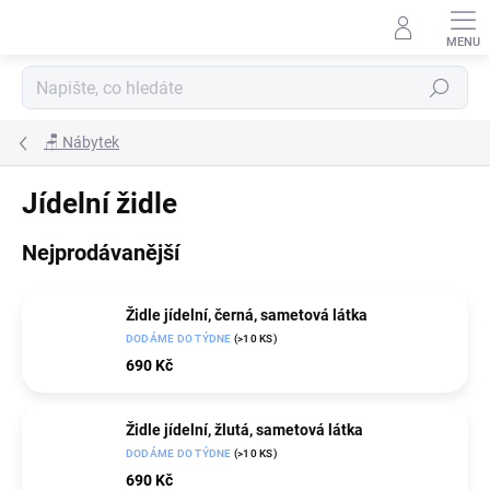
Přejít
na
obsah
Hledat
🪑 Nábytek
Jídelní židle
Nejprodávanější
Židle jídelní, černá, sametová látka
DODÁME DO TÝDNE
(>10 KS)
690 Kč
Židle jídelní, žlutá, sametová látka
DODÁME DO TÝDNE
(>10 KS)
690 Kč