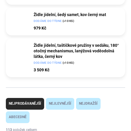
Židle jídelní, šedý samet, kov černý mat
DODÁME DO TÝDNE
(>10 KS)
979 Kč
Židle jídelní, taštičkové pružiny v sedáku, 180°
otočný mechanismus, lanýžová voděodolná
látka, černý kov
DODÁME DO TÝDNE
(>10 KS)
3 509 Kč
Ř
a
NEJPRODÁVANĚJŠÍ
NEJLEVNĚJŠÍ
NEJDRAŽŠÍ
z
e
ABECEDNĚ
n
í
113
položek celkem