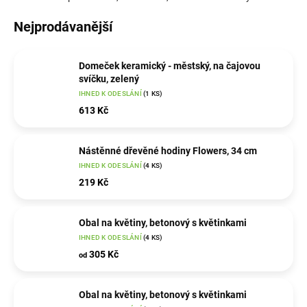
Nejprodávanější
Domeček keramický - městský, na čajovou
svíčku, zelený
IHNED K ODESLÁNÍ
(1 KS)
613 Kč
Nástěnné dřevěné hodiny Flowers, 34 cm
IHNED K ODESLÁNÍ
(4 KS)
219 Kč
Obal na květiny, betonový s květinkami
IHNED K ODESLÁNÍ
(4 KS)
305 Kč
od
Obal na květiny, betonový s květinkami