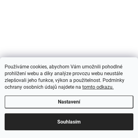
Dekorační medvídek s motýlkem 13x13 cm
289 Kč
/ ks
Do košíku
Tato dekorační figurka je ideální pro umístění na poličku, stůl,
komodu nebo kamkoliv jinam, kde bude moci vyniknout svým
půvabem. Jeho milý výraz má neuvěřitelnou schopnost...
Používáme cookies, abychom Vám umožnili pohodlné
prohlížení webu a díky analýze provozu webu neustále
zlepšovali jeho funkce, výkon a použitelnost. Podmínky
ochrany osobních údajů najdete na
tomto odkazu.
Nastavení
Souhlasím