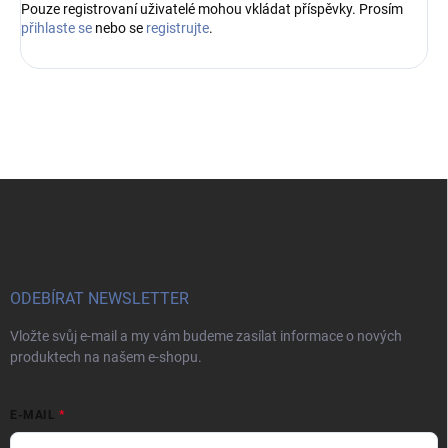
Pouze registrovaní uživatelé mohou vkládat příspěvky. Prosím
přihlaste se
nebo se
registrujte
.
Z
á
p
a
t
í
ODEBÍRAT NEWSLETTER
Vložte svůj e-mail a my vám budeme zasílat informace o nových
produktech na našem e-shopu.
E-MAIL