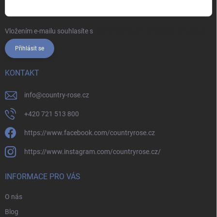
Vložením e-mailu souhlasíte s
podmínkami ochrany osobních údajů
Přihlásit se
KONTAKT
info
@
country-rose.cz
+420 721 513 800
https://www.facebook.com/countryrose.cz
https://www.instagram.com/countryrose.cz/
INFORMACE PRO VÁS
O nás
Blog