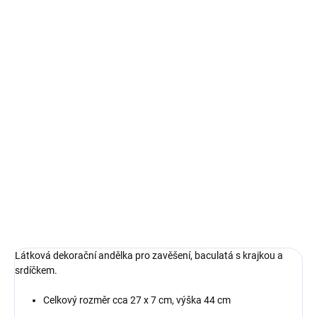
DORUČIT DO:
11.8.2026
MOŽNOSTI
DORUČENÍ
−
+
Přidat do košíku
Látková dekorační andělka pro zavěšení, baculatá s
krajkou a srdíčkem.
DETAILNÍ INFORMACE
ZEPTAT SE
HLÍDAT
Látková dekorační andělka pro zavěšení, baculatá s krajkou a
srdíčkem.
Celkový rozměr cca 27 x 7 cm, výška 44 cm