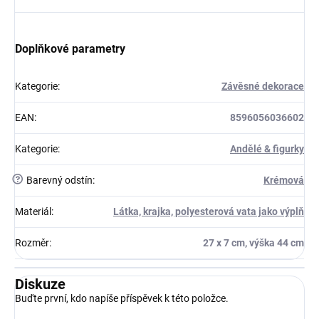
Doplňkové parametry
Kategorie
:
Závěsné dekorace
EAN
:
8596056036602
Kategorie
:
Andělé & figurky
?
Barevný odstín
:
Krémová
Materiál
:
Látka, krajka, polyesterová vata jako výplň
Rozměr
:
27 x 7 cm, výška 44 cm
Diskuze
Buďte první, kdo napíše příspěvek k této položce.