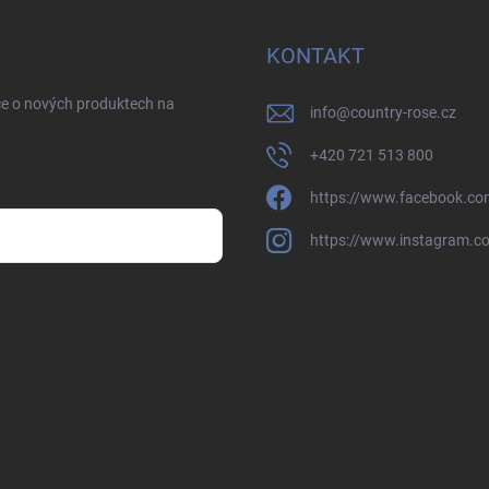
KONTAKT
ce o nových produktech na
info
@
country-rose.cz
+420 721 513 800
https://www.facebook.co
https://www.instagram.c
sobních údajů