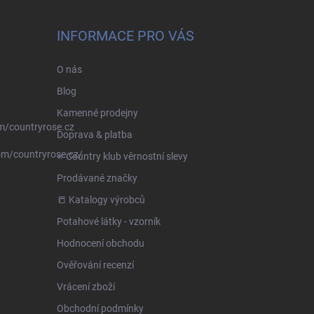
INFORMACE PRO VÁS
O nás
Blog
Kamenné prodejny
m/countryrose.cz
Doprava & platba
om/countryrose.cz/
⭐️ Country klub věrnostní slevy
Prodávané značky
📒 Katalogy výrobců
Potahové látky - vzorník
Hodnocení obchodu
Ověřování recenzí
Vrácení zboží
Obchodní podmínky