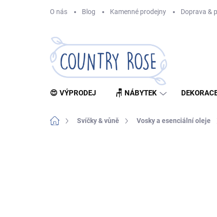
Přejít
O nás
Blog
Kamenné prodejny
Doprava & p
na
obsah
😍 VÝPRODEJ
🪑 NÁBYTEK
DEKORACE
Domů
Svíčky & vůně
Vosky a esenciální oleje
Neohodnoceno
Podrobnosti hodnocení
Z
BESTSELLER