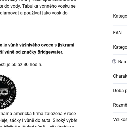
te do vody. Tabulka vonného vosku se
ě odlamovat a používat jako vosk do
Katego
EAN
:
 je vůně vášnivého ovoce s jiskrami
Katego
ší vůně od značky Bridgewater.
?
Bare
sti je 50 až 80 hodin.
Charak
Doba p
Rozmě
známá americká firma založena v roce
Veliko
oleje, sáčky i vůně do auta. Široký výběr