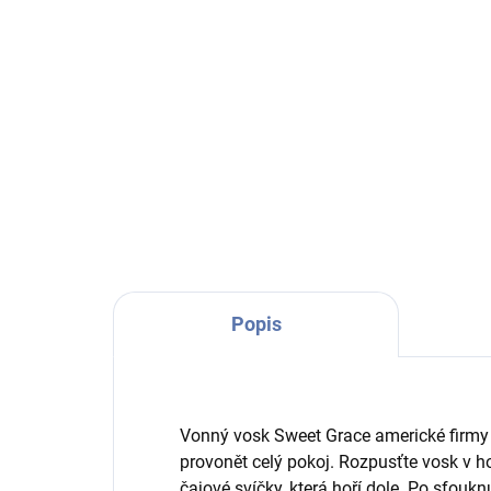
499 Kč
79
Do košíku
Voňavé a čisté prádlo s vůní
Vonn
Sweet Grace. Vyprat, usušit,
Swe
navonět a znovu! Nádech
ovoc
mučenky, čaje a pačuli poskytnou
paču
každému kousku vašeho prádla
speciální vonnou péči, kterou si...
Popis
Vonný vosk Sweet Grace americké firmy
provonět celý pokoj. Rozpusťte vosk v 
čajové svíčky, která hoří dole. Po sfouk