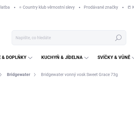
latba
⭐️ Country klub věrnostní slevy
Prodávané značky
📒 
Hledat
 & DOPLŇKY
KUCHYŇ & JÍDELNA
SVÍČKY & VŮNĚ
Bridgewater
Bridgewater vonný vosk Sweet Grace 73g
NAČKA:
BRIDGEWATER
259 Kč
/ ks
214 Kč bez DPH
Měrná
IHNED K ODESLÁNÍ
(6 KS)