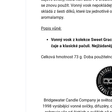
se znovu použít. Vonný vosk nepokládej
skládá z šesti dílků, které lze jednotliv
aromalampy.
Popis vůně:
Vonný vosk z kolekce Sweet Grace
čaje a klasické pačuli.
Nejžádaněj
Celková hmotnost 73 g. Doba použitelno
Bridgewater Candle Company je světo
1998 vyrábějící vonné svíčky, difuzéry, 