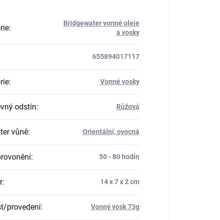
Bridgewater vonné oleje
rie
:
a vosky
655894017117
rie
:
Vonné vosky
vný odstín
:
Růžová
ter vůně
:
Orientální, ovocná
rovonění
:
50 - 80 hodin
r
:
14 x 7 x 2 cm
st/provedení
:
Vonný vosk 73g