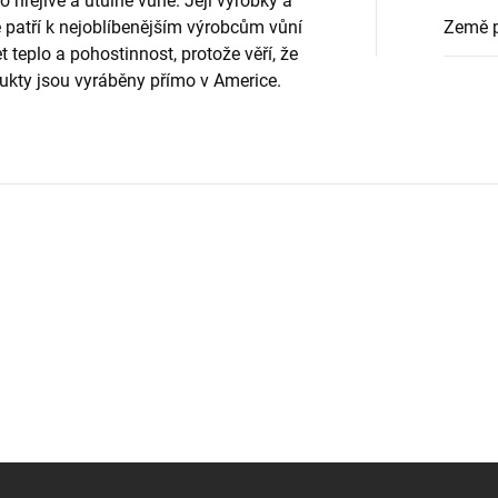
o hřejivé a útulné vůně. Její výrobky a
že patří k nejoblíbenějším výrobcům vůní
Země 
et teplo a pohostinnost, protože věří, že
ukty jsou vyráběny přímo v Americe.