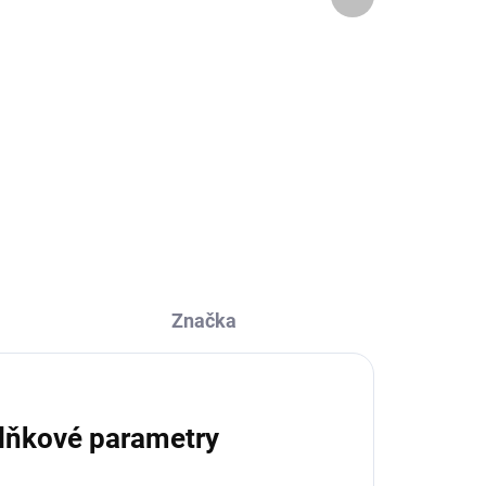
produkt
399 Kč
Do košíku
ůně
Vůně do prádla pro vaše oblečení
a ložní prádlo. Funguje v pračce i
sušičce! Provoňte si vaše prádlo s
ytí
dlouhotrvající vůní Sweet Grace.
Stačí pár stisknutí a dodáte
vašemu...
Značka
lňkové parametry