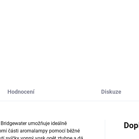
9 Kč
259 Kč
Do košíku
Do košíku
á svíčka z limitované kolekce
Nově pro všechny fanoušky v
et Grace je vůně vášnivého
andělských křídel je v nabídce
e s jiskrami čaje a klasické
hebké a pěnivé tekuté mýdlo s
li.
antibakterálními přísadami. M
rukou vám tak přinese nový
zážitek charakteristické...
Hodnocení
Diskuze
 Bridgewater umožňuje ideálně
Dop
horní části aromalampy pomocí běžné
nutí svíčky vonný vosk opět ztuhne a dá