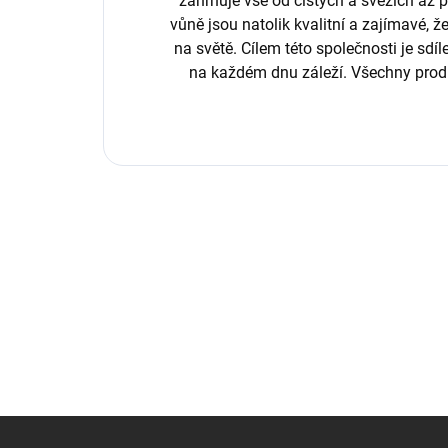
zahrnuje vše od čistých a svěžích až p
vůně jsou natolik kvalitní a zajímavé, 
na světě. Cílem této společnosti je sdíl
na každém dnu záleží. Všechny prod
Z