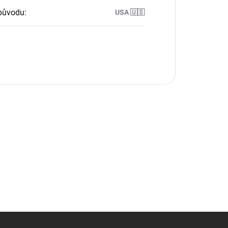
původu
:
USA 🇺🇸