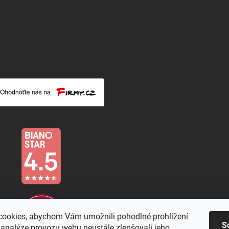
ookies, abychom Vám umožnili pohodlné prohlížení
S
 analýze provozu webu neustále zlepšovali jeho