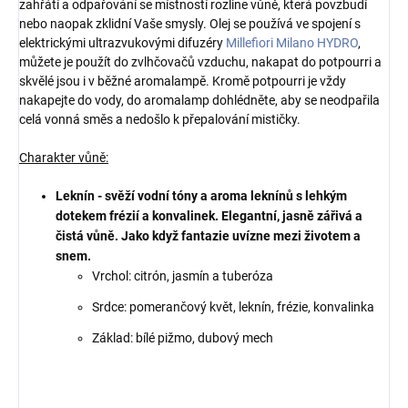
zahřátí a odpařování se místností rozline vůně, která povzbudí
nebo naopak zklidní Vaše smysly. Olej se používá ve spojení s
elektrickými ultrazvukovými difuzéry
Millefiori Milano HYDRO
,
můžete je použít do zvlhčovačů vzduchu, nakapat do potpourri a
skvělé jsou i v běžné aromalampě. Kromě potpourri je vždy
nakapejte do vody, do aromalamp dohlédněte, aby se neodpařila
celá vonná směs a nedošlo k přepalování mističky.
Charakter vůně:
Leknín - svěží vodní tóny a aroma leknínů s lehkým
dotekem frézií a konvalinek. Elegantní, jasně zářivá a
čistá vůně. Jako když fantazie uvízne mezi životem a
snem.
Vrchol: citrón, jasmín a tuberóza
Srdce: pomerančový květ, leknín, frézie, konvalinka
Základ: bílé pižmo, dubový mech