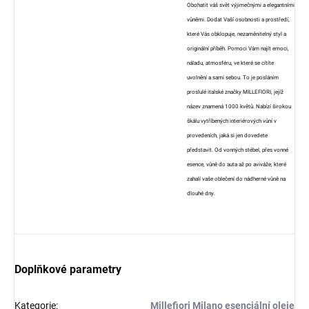
Obohatit váš svět výjimečnými a elegantními
vůněmi. Dodat Vaší osobnosti a prostředí,
které Vás obklopuje, nezaměnitelný styl a
originální příběh. Pomoci Vám najít emoci,
náladu, atmosféru, ve které se cítíte
uvolnění a sami sebou. To je posláním
proslulé italské značky MILLEFIORI, jejíž
název znamená 1000 květů. Nabízí širokou
škálu vytříbených interiérových vůní v
provedeních, jaká si jen dovedete
představit. Od vonných stébel, přes vonné
esence, vůně do auta až po aviváže, které
zahalí vaše oblečení do nádherné vůně na
dlouhé dny.
Doplňkové parametry
Kategorie
:
Millefiori Milano esenciální oleje