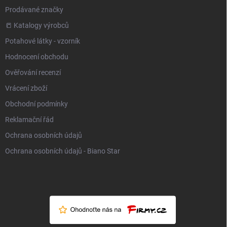
Prodávané značky
📒 Katalogy výrobců
Potahové látky - vzorník
Hodnocení obchodu
Ověřování recenzí
Vrácení zboží
Obchodní podmínky
Reklamační řád
Ochrana osobních údajů
Ochrana osobních údajů - Biano Star