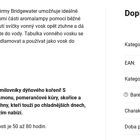
irmy Bridgewater umožňuje ideálně
Dop
horní části aromalampy pomocí běžné
nutí svíčky vonný vosk opět ztuhne a dá
te do vody. Tabulka vonného vosku se
ě odlamovat a používat jako vosk do
Katego
EAN
:
Katego
milovníky dýňového koření! S
?
Bare
rdamonu, pomerančové kůry, skořice a
ny, kteří touží po chladnějších dnech,
Charak
im nabízí.
ti je 50 až 80 hodin.
Doba p