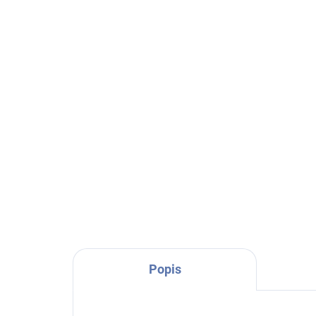
(2 KS)
Bridgewater - vonný vosk
Br
Spring Dress 73g
Sw
229 Kč
25
Do košíku
Projděte se po zahradě v jarních
Von
šatech z květů pivoňky, magnólie,
Gra
citrusů a hřejivého mahagonu s
jisk
vůní Spring Dress.
paču
zna
Popis