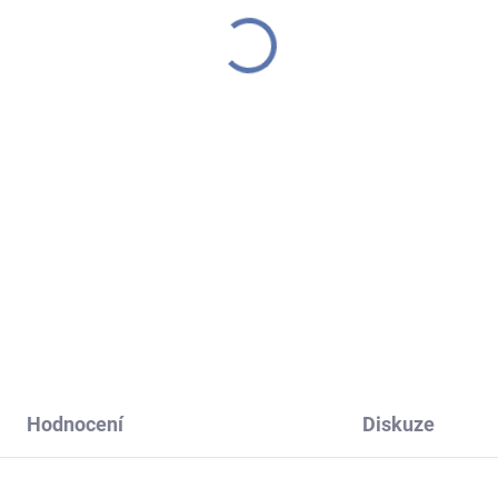
(6 KS)
(
idgewater vonný vosk
Bridgewater - vonný v
eet Grace 73g
Cup of Cheer 73g
9 Kč
229 Kč
Do košíku
Do košíku
ný vosk z kolekce Sweet
Zachumlejte se do útulného
ce je vůně vášnivého ovoce s
svetru a popíjejte v pohodlí te
rami čaje a klasické
nápoje.
li. Nejžádanější vůně od
čky Bridgewater.
Hodnocení
Diskuze