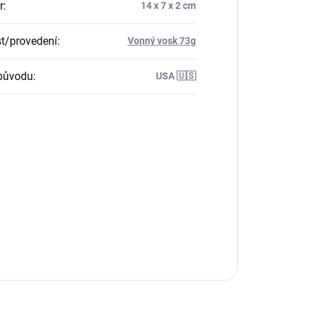
r
:
14 x 7 x 2 cm
st/provedení
:
Vonný vosk 73g
původu
:
USA 🇺🇸