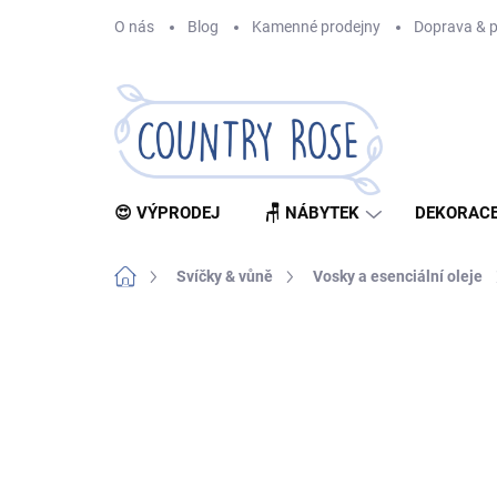
Přejít
O nás
Blog
Kamenné prodejny
Doprava & p
na
obsah
😍 VÝPRODEJ
🪑 NÁBYTEK
DEKORACE
Domů
Svíčky & vůně
Vosky a esenciální oleje
Neohodnoceno
Podrobnosti hodnocení
Z
PODZIMNÍ VŮNĚ