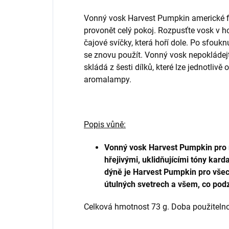
Vonný vosk Harvest Pumpkin americké f
provonět celý pokoj. Rozpusťte vosk v 
čajové svíčky, která hoří dole. Po sfouk
se znovu použít. Vonný vosk nepokládej
skládá z šesti dílků, které lze jednotliv
aromalampy.
Popis vůně:
Vonný vosk Harvest Pumpkin pro 
hřejivými, uklidňujícími tóny ka
dýně je Harvest Pumpkin pro všech
útulných svetrech a všem, co podz
Celková hmotnost 73 g. Doba použitelnos