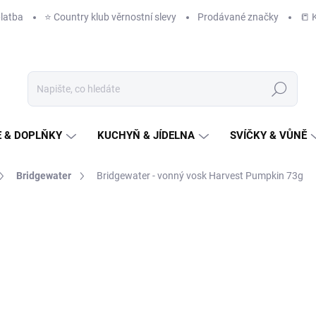
latba
⭐️ Country klub věrnostní slevy
Prodávané značky
📒 
Hledat
 & DOPLŇKY
KUCHYŇ & JÍDELNA
SVÍČKY & VŮNĚ
Bridgewater
Bridgewater - vonný vosk Harvest Pumpkin 73g
NAČKA:
BRIDGEWATER
229 Kč
/ ks
189 Kč bez DPH
Měrná
IHNED K ODESLÁNÍ
(2 KS)