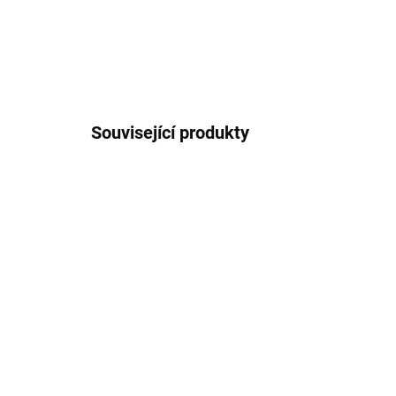
Související produkty
JARNÍ VŮNĚ
BESTS
IHNED K ODESLÁNÍ