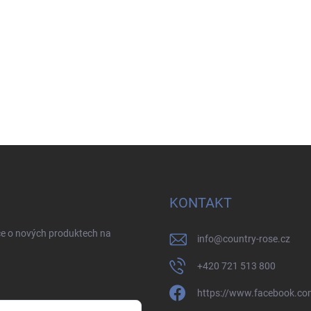
KONTAKT
ce o nových produktech na
info
@
country-rose.cz
+420 721 513 800
https://www.facebook.co