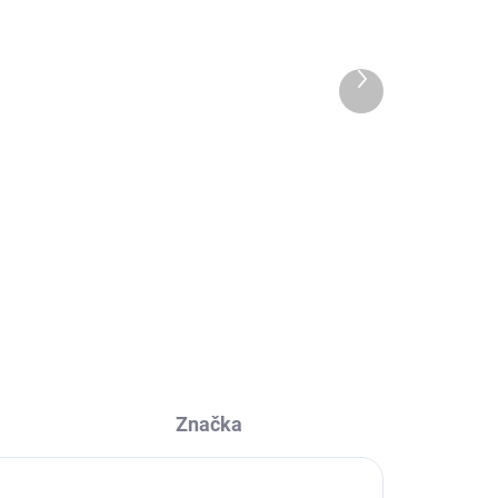
3 KS)
(2 KS)
osk
Bridgewater - esenciální
olej Cup of Cheer 10 ml
Další
produkt
249 Kč
Do košíku
Zachumlejte se do útulného
plé
svetru a popíjejte v pohodlí teplé
nápoje.
Značka