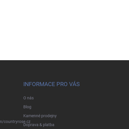
INFORMACE PRO VÁS
O nás
Blog
Kamenné prodejny
m/countryrose.cz
Doprava & platba