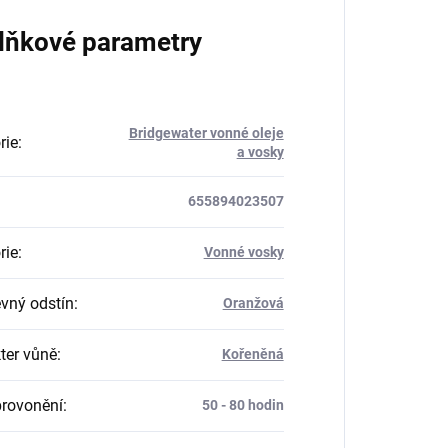
lňkové parametry
Bridgewater vonné oleje
rie
:
a vosky
655894023507
rie
:
Vonné vosky
vný odstín
:
Oranžová
ter vůně
:
Kořeněná
rovonění
:
50 - 80 hodin