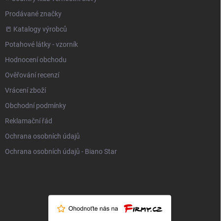
Prodávané značky
📒 Katalogy výrobců
Potahové látky - vzorník
Hodnocení obchodu
Ověřování recenzí
Vrácení zboží
Obchodní podmínky
Reklamační řád
Ochrana osobních údajů
Ochrana osobních údajů - Biano Star