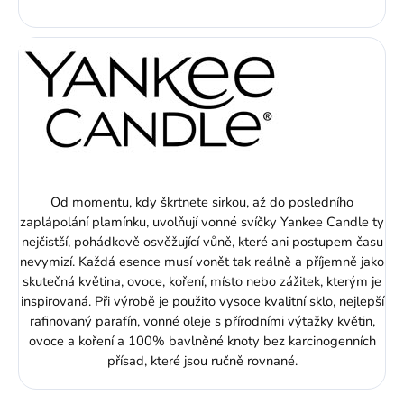
Od momentu, kdy škrtnete sirkou, až do posledního
zaplápolání plamínku, uvolňují vonné svíčky Yankee Candle ty
nejčistší, pohádkově osvěžující vůně, které ani postupem času
nevymizí. Každá esence musí vonět tak reálně a příjemně jako
skutečná květina, ovoce, koření, místo nebo zážitek, kterým je
inspirovaná. Při výrobě je použito vysoce kvalitní sklo, nejlepší
rafinovaný parafín, vonné oleje s přírodními výtažky květin,
ovoce a koření a 100% bavlněné knoty bez karcinogenních
přísad, které jsou ručně rovnané.