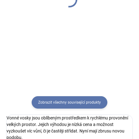
Apricot Rose 22g
(Půlnoční jasmín) 22g
50 Kč
50 Kč
Do košíku
Do košíku
Doširoka rozkvetlá vůně jemných
Tato květina je královnou noci a
růžových lístků a chutné šťavnaté
září ve světle měsíce. Nechejte se
meruňky.
uchvátit harmonií vodního
jasmínu, sladkého zimolezu,
neroli a mandarinkového květu.
Tato klasická oblíbená...
Zobrazit všechny související produkty
Vonné vosky jsou oblíbeným prostředkem k rychlému provonění
velkých prostor. Jejich výhodou je nízká cena a možnost
vyzkoušet víc vůní, či je častěji střídat. Nyní mají zbrusu novou
podobu.