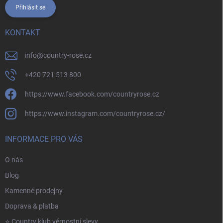
Přihlásit se
KONTAKT
info
@
country-rose.cz
+420 721 513 800
https://www.facebook.com/countryrose.cz
https://www.instagram.com/countryrose.cz/
INFORMACE PRO VÁS
O nás
Blog
Kamenné prodejny
Doprava & platba
⭐️ Country klub věrnostní slevy