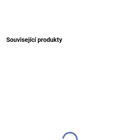
DETAILNÍ INFORMACE
ZEPTAT SE
HLÍDAT
Související produkty
VÝPRODEJ
VÝPRODEJ
JARNÍ VŮNĚ
IHNED K ODESLÁNÍ
IHNED K ODESLÁNÍ
(1 KS)
(>10 KS)
Yankee Candle - vonný
Yankee Candle - vonný
vosk Sun-Drenched
vosk Midnight Jasmine