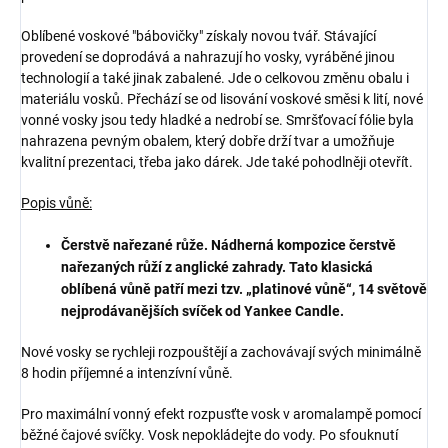
Oblíbené voskové "bábovičky" získaly novou tvář. Stávající
provedení se doprodává a nahrazují ho vosky, vyráběné jinou
technologií a také jinak zabalené. Jde o celkovou změnu obalu i
materiálu vosků. Přechází se od lisování voskové směsi k lití, nové
vonné vosky jsou tedy hladké a nedrobí se. Smršťovací fólie byla
nahrazena pevným obalem, který dobře drží tvar a umožňuje
kvalitní prezentaci, třeba jako dárek. Jde také pohodlněji otevřít.
Popis vůně:
Čerstvě nařezané růže. Nádherná kompozice čerstvě
nařezaných růží z anglické zahrady. Tato klasická
oblíbená vůně patří mezi tzv. „platinové vůně“, 14 světově
nejprodávanějších svíček od Yankee Candle.
Nové vosky se rychleji rozpouštějí a zachovávají svých minimálně
8 hodin příjemné a intenzívní vůně.
Pro maximální vonný efekt rozpusťte vosk v aromalampě pomocí
běžné čajové svíčky. Vosk nepokládejte do vody. Po sfouknutí