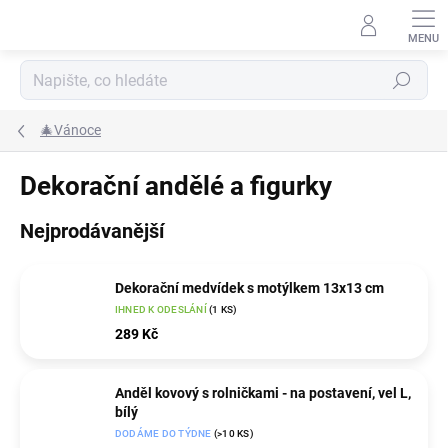
Přejít
na
obsah
Hledat
🎄Vánoce
Dekorační andělé a figurky
Nejprodávanější
Dekorační medvídek s motýlkem 13x13 cm
IHNED K ODESLÁNÍ
(1 KS)
289 Kč
Anděl kovový s rolničkami - na postavení, vel L,
bílý
DODÁME DO TÝDNE
(>10 KS)