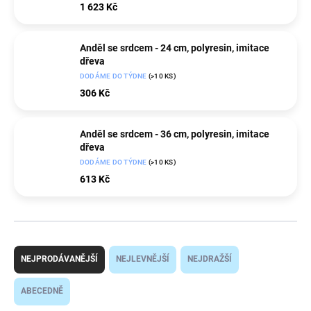
1 623 Kč
Anděl se srdcem - 24 cm, polyresin, imitace
dřeva
DODÁME DO TÝDNE
(>10 KS)
306 Kč
Anděl se srdcem - 36 cm, polyresin, imitace
dřeva
DODÁME DO TÝDNE
(>10 KS)
613 Kč
Ř
a
NEJPRODÁVANĚJŠÍ
NEJLEVNĚJŠÍ
NEJDRAŽŠÍ
z
e
ABECEDNĚ
n