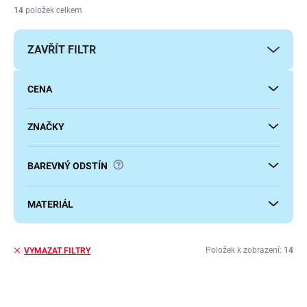
í
14
položek celkem
p
r
ZAVŘÍT FILTR
o
d
u
CENA
k
t
ů
ZNAČKY
?
BAREVNÝ ODSTÍN
MATERIÁL
Položek k zobrazení:
14
VYMAZAT FILTRY
V
ý