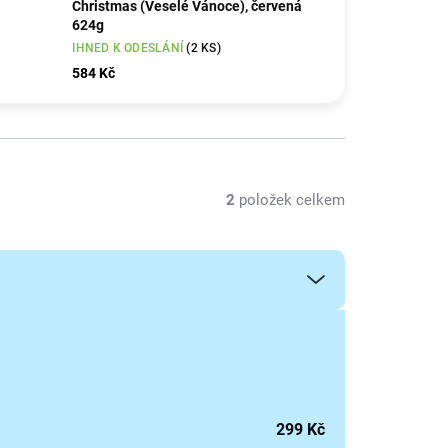
Christmas (Veselé Vánoce), červená
624g
IHNED K ODESLÁNÍ
(2 KS)
584 Kč
2
položek celkem
299
Kč