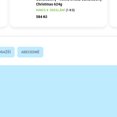
Christmas 624g
IHNED K ODESLÁNÍ
(1 KS)
584 Kč
RAŽŠÍ
ABECEDNĚ