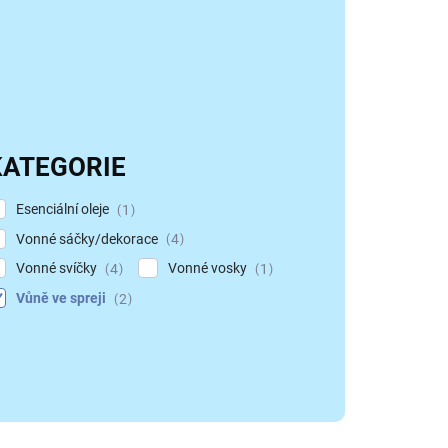
KATEGORIE
Esenciální oleje
1
Vonné sáčky/dekorace
4
Vonné svíčky
Vonné vosky
4
1
Vůně ve spreji
2