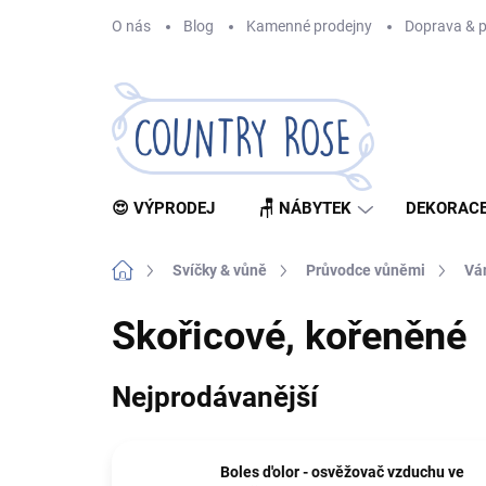
Přejít
O nás
Blog
Kamenné prodejny
Doprava & p
na
obsah
😍 VÝPRODEJ
🪑 NÁBYTEK
DEKORACE
Domů
Svíčky & vůně
Průvodce vůněmi
Vá
Skořicové, kořeněné
Nejprodávanější
Boles d'olor - osvěžovač vzduchu ve