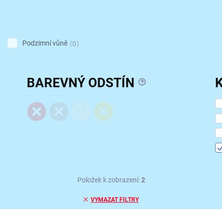
Podzimní vůně
0
?
BAREVNÝ ODSTÍN
Položek k zobrazení:
2
VYMAZAT FILTRY