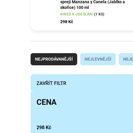
spreji Manzana y Canela (Jablko a
skořice) 100 ml
IHNED K ODESLÁNÍ
(1 KS)
298 Kč
Ř
a
NEJPRODÁVANĚJŠÍ
NEJLEVNĚJŠÍ
NEJD
z
e
n
í
ZAVŘÍT FILTR
p
r
CENA
o
d
u
k
298
Kč
t