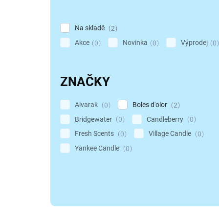
ů
Na skladě
2
Akce
Novinka
Výprodej
0
0
0
ZNAČKY
Alvarak
Boles d'olor
0
2
Bridgewater
Candleberry
0
0
Fresh Scents
Village Candle
0
0
Yankee Candle
0