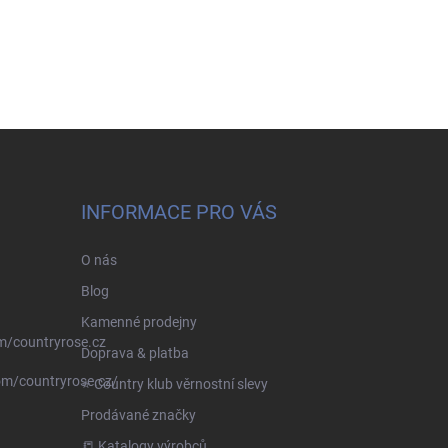
INFORMACE PRO VÁS
O nás
Blog
Kamenné prodejny
m/countryrose.cz
Doprava & platba
om/countryrose.cz/
⭐️ Country klub věrnostní slevy
Prodávané značky
📒 Katalogy výrobců