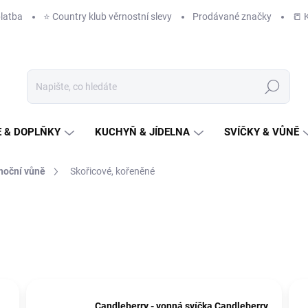
latba
⭐️ Country klub věrnostní slevy
Prodávané značky
📒 
Hledat
 & DOPLŇKY
KUCHYŇ & JÍDELNA
SVÍČKY & VŮNĚ
noční vůně
Skořicové, kořeněné
Candleberry - vonná svíčka Candleberry