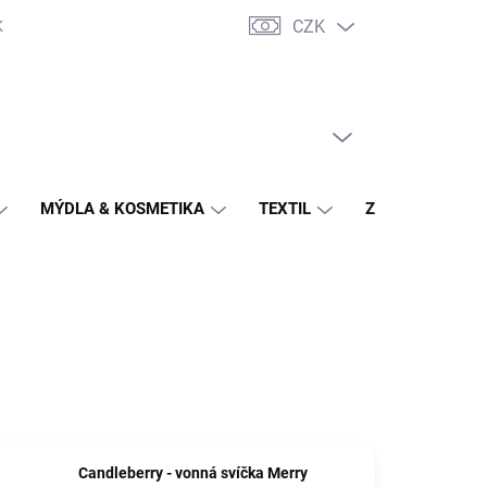
CZK
Katalogy výrobců
Potahové látky - vzorník
Hodnocení obchodu
PRÁZDNÝ KOŠÍK
NÁKUPNÍ
KOŠÍK
MÝDLA & KOSMETIKA
TEXTIL
ZAHRADA
Candleberry - vonná svíčka Merry