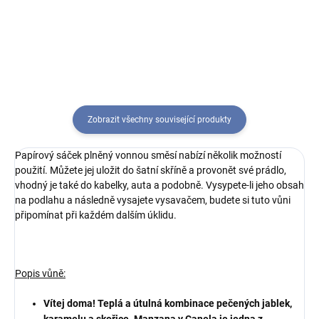
aromaticé pryskyřice, kadidla,
mraženého červeného ovoce s
mechu, hořké pomerančové kůry,
teplým nádechem zázvoru a
malin a lesních plodů. Tato...
kořením, kde jsou maliny...
Zobrazit všechny související produkty
Papírový sáček plněný vonnou směsí nabízí několik možností
použití. Můžete jej uložit do šatní skříně a provonět své prádlo,
vhodný je také do kabelky, auta a podobně. Vysypete-li jeho obsah
na podlahu a následně vysajete vysavačem, budete si tuto vůni
připomínat při každém dalším úklidu.
Popis vůně:
Vítej doma! Teplá a útulná kombinace pečených jablek,