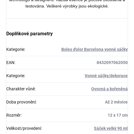
testována. Veškeré výrobky jsou ekologické.
Doplňkové parametry
Kategorie
:
Boles d'olor Barcelona vonné sáčky
EAN
:
8432097062050
Kategorie
:
Vonné sáčky/dekorace
Charakter vůně
:
Ovocná a kořeněná
Doba provonění
:
Až 2 měsíce
Rozměr
:
12 x 17 cm
Velikost/provedení
:
Sáček velký 90 ml