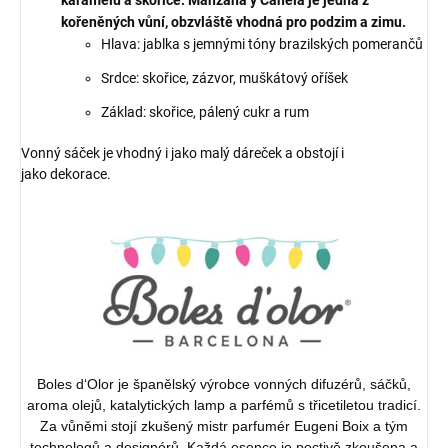
karamelu a skořice. Manzana y Canela je jedna z
kořeněných vůní, obzvláště vhodná pro podzim a zimu.
Hlava: jablka s jemnými tóny brazilských pomerančů
Srdce: skořice, zázvor, muškátový oříšek
Základ: skořice, pálený cukr a rum
Vonný sáček je vhodný i jako malý dáreček a obstojí i
jako dekorace.
Boles d‘Olor je španělský výrobce vonných difuzérů, sáčků,
aroma olejů, katalytických lamp a parfémů s třicetiletou tradicí.
Za vůněmi stojí zkušený mistr parfumér Eugeni Boix a tým
technologů a designérů. Každá esence je poctivě zkoušena a