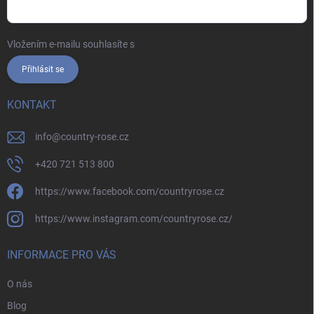
Vložením e-mailu souhlasíte s
podmínkami ochrany osobních údajů
Přihlásit se
KONTAKT
info
@
country-rose.cz
+420 721 513 800
https://www.facebook.com/countryrose.cz
https://www.instagram.com/countryrose.cz/
INFORMACE PRO VÁS
O nás
Blog