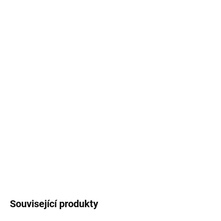
cena:
MŮŽEME
DORUČIT DO:
10.8.2026
MOŽNOSTI
DORUČENÍ
−
+
Přidat do košíku
Vítej doma! Teplá a útulná kombinace pečených jablek,
karamelu a skořice. Manzana y Canela je jedna z
kořeněných vůní, obzvláště vhodná pro podzim a zimu.
DETAILNÍ INFORMACE
ZEPTAT SE
HLÍDAT
Související produkty