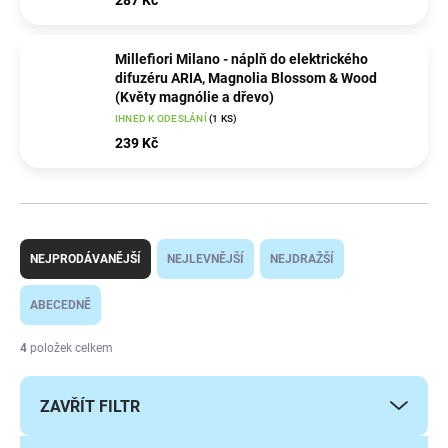
287 Kč
Millefiori Milano - náplň do elektrického
difuzéru ARIA, Magnolia Blossom & Wood
(Květy magnólie a dřevo)
IHNED K ODESLÁNÍ
(1 KS)
239 Kč
Ř
a
NEJPRODÁVANĚJŠÍ
NEJLEVNĚJŠÍ
NEJDRAŽŠÍ
z
e
ABECEDNĚ
n
í
4
položek celkem
p
r
ZAVŘÍT FILTR
o
d