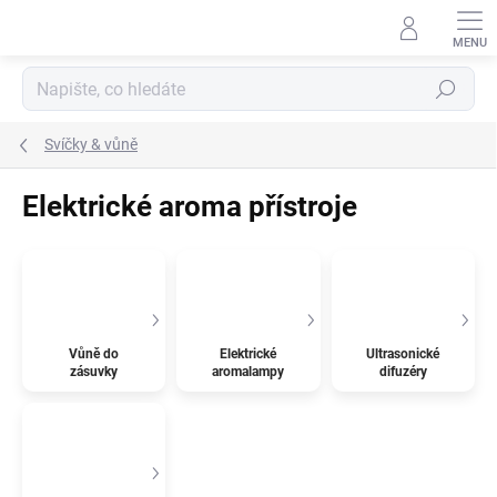
Přejít
na
obsah
Hledat
Svíčky & vůně
Elektrické aroma přístroje
Vůně do
Elektrické
Ultrasonické
zásuvky
aromalampy
difuzéry