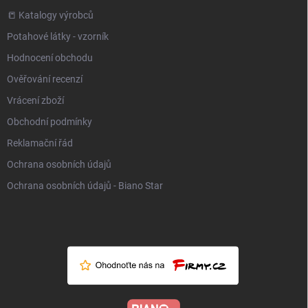
📒 Katalogy výrobců
Potahové látky - vzorník
Hodnocení obchodu
Ověřování recenzí
Vrácení zboží
Obchodní podmínky
Reklamační řád
Ochrana osobních údajů
Ochrana osobních údajů - Biano Star