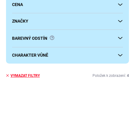
u
CENA
k
t
ů
ZNAČKY
?
BAREVNÝ ODSTÍN
CHARAKTER VŮNĚ
Položek k zobrazení:
4
VYMAZAT FILTRY
V
ý
p
i
s
p
r
o