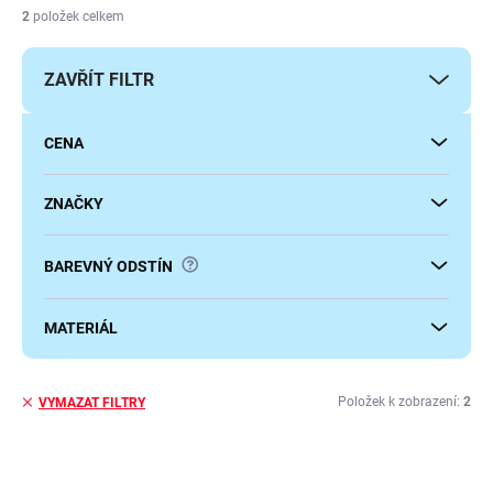
í
2
položek celkem
p
r
ZAVŘÍT FILTR
o
d
u
CENA
k
t
ů
ZNAČKY
?
BAREVNÝ ODSTÍN
MATERIÁL
Položek k zobrazení:
2
VYMAZAT FILTRY
V
ý