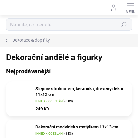
Přejít
na
obsah
Hledat
Dekorace & doplňky
Dekorační andělé a figurky
Nejprodávanější
Slepice s kohoutem, keramika, dřevěný dekor
11x12 cm
IHNED K ODESLÁNÍ
(5 KS)
249 Kč
Dekorační medvídek s motýlkem 13x13 cm
IHNED K ODESLÁNÍ
(1 KS)