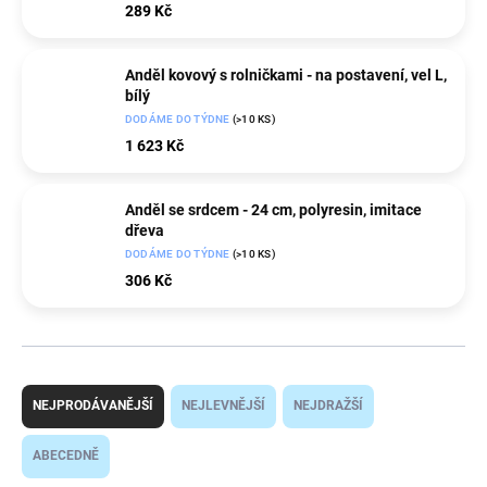
289 Kč
Anděl kovový s rolničkami - na postavení, vel L,
bílý
DODÁME DO TÝDNE
(>10 KS)
1 623 Kč
Anděl se srdcem - 24 cm, polyresin, imitace
dřeva
DODÁME DO TÝDNE
(>10 KS)
306 Kč
Ř
a
NEJPRODÁVANĚJŠÍ
NEJLEVNĚJŠÍ
NEJDRAŽŠÍ
z
e
ABECEDNĚ
n