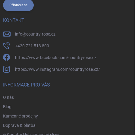
Přihlásit se
KONTAKT
info
@
country-rose.cz
+420 721 513 800
https://www.facebook.com/countryrose.cz
https://www.instagram.com/countryrose.cz/
INFORMACE PRO VÁS
O nás
Blog
Kamenné prodejny
Doprava & platba
⭐️ Country klub věrnostní slevy