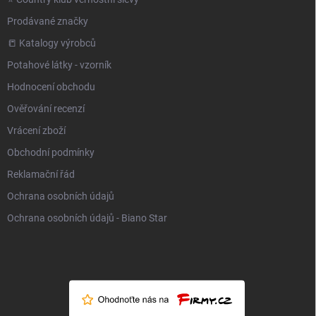
Prodávané značky
📒 Katalogy výrobců
Potahové látky - vzorník
Hodnocení obchodu
Ověřování recenzí
Vrácení zboží
Obchodní podmínky
Reklamační řád
Ochrana osobních údajů
Ochrana osobních údajů - Biano Star