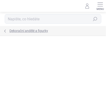
Přejít
na
obsah
Hledat
Dekorační andělé a figurky
Podrobnosti hodnocení
Neohodnoceno
ZNAČKA:
AUTRONIC