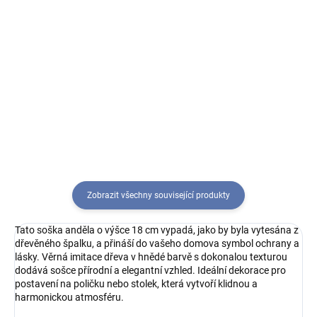
Do košíku
Podlehněte jemnosti a kráse této
dekorační keramické sošky
Přineste do svého domova
roztomilého andílka v béžových
symbol ochrany a lásky s naší
šatech. Přidejte tím dotek
krásnou figurkou sedícího
s kombinací duchovnosti a
andílka. Tento drobný nebeský
elegance do vašeho prostoru a...
ochránce držící zlaté srdíčko v
ruce, představuje něžný a
krásný...
Zobrazit všechny související produkty
Tato soška anděla o výšce 18 cm vypadá, jako by byla vytesána z
dřevěného špalku, a přináší do vašeho domova symbol ochrany a
lásky. Věrná imitace dřeva v hnědé barvě s dokonalou texturou
dodává sošce přírodní a elegantní vzhled. Ideální dekorace pro
postavení na poličku nebo stolek, která vytvoří klidnou a
harmonickou atmosféru.