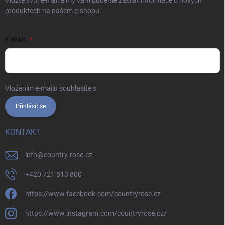
Vložte svůj e-mail a my vám budeme zasílat informace o nových
produktech na našem e-shopu.
E-MAIL
Vložením e-mailu souhlasíte s
podmínkami ochrany osobních údajů
Přihlásit se
KONTAKT
info
@
country-rose.cz
+420 721 513 800
https://www.facebook.com/countryrose.cz
https://www.instagram.com/countryrose.cz/