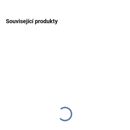
ZEPTAT SE
HLÍDAT
Související produkty
DODÁME DO TÝDNE
DODÁME DO TÝDNE
(>10 KS)
(>10 KS)
Andílek sedící hnědý,
Anděl keramický,
zlatá křídla a srdíčko v
krémová barva
rukou, polyresin
130 Kč
108 Kč
Do košíku