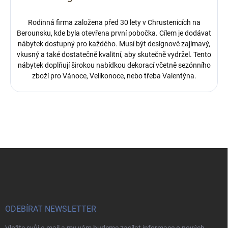
Rodinná firma založena před 30 lety v Chrustenicích na
Berounsku, kde byla otevřena první pobočka.
Cílem je dodávat
nábytek dostupný pro každého. Musí být designově zajímavý,
vkusný a také dostatečně kvalitní, aby skutečně vydržel. Tento
nábytek doplňují širokou nabídkou dekorací včetně sezónního
zboží pro Vánoce, Velikonoce, nebo třeba Valentýna.
Z
á
p
a
t
í
ODEBÍRAT NEWSLETTER