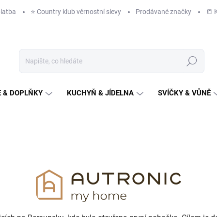
latba
⭐️ Country klub věrnostní slevy
Prodávané značky
📒 
Hledat
 & DOPLŇKY
KUCHYŇ & JÍDELNA
SVÍČKY & VŮNĚ