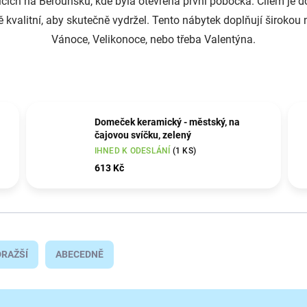
icích na Berounsku, kde byla otevřena první pobočka. Cílem je
 kvalitní, aby skutečně vydržel. Tento nábytek doplňují širokou
Vánoce, Velikonoce, nebo třeba Valentýna.
Domeček keramický - městský, na
čajovou svíčku, zelený
IHNED K ODESLÁNÍ
(1 KS)
613 Kč
RAŽŠÍ
ABECEDNĚ