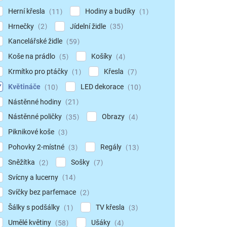
Herní křesla
Hodiny a budíky
11
1
Hrnečky
Jídelní židle
2
35
Kancelářské židle
59
Koše na prádlo
Košíky
5
4
Krmítko pro ptáčky
Křesla
1
7
Květináče
LED dekorace
10
10
Nástěnné hodiny
21
Nástěnné poličky
Obrazy
35
4
Piknikové koše
3
Pohovky 2-místné
Regály
3
13
Sněžítka
Sošky
2
7
Svícny a lucerny
14
Svíčky bez parfemace
2
Šálky s podšálky
TV křesla
1
3
Umělé květiny
Ušáky
58
4