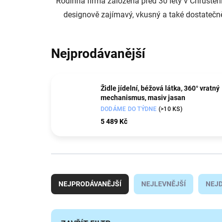
Rodinná firma založena před 30 lety v Chrusten
designově zajímavý, vkusný a také dostatečně
Nejprodávanější
Židle jídelní, béžová látka, 360° vratný
mechanismus, masiv jasan
DODÁME DO TÝDNE
(>10 KS)
5 489 Kč
Ř
a
NEJPRODÁVANĚJŠÍ
NEJLEVNĚJŠÍ
NEJD
z
e
n