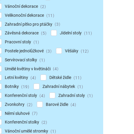
Vánoční dekorace
2
Velikonoční dekorace
11
Zahradní pítko pro ptáčky
3
Závěsná dekorace
Jídelní stoly
5
11
Pracovní stoly
1
Postele jednolůžkové
Věšáky
3
12
Servírovací stolky
1
Umělé květiny v květináči
4
Letní květiny
Dětské židle
4
11
Botníky
Zahradní nábytek
19
1
Konferenční stoly
Zahradní stoly
4
1
Zvonkohry
Barové židle
2
4
Němí sluhové
7
Konferenční stolky
2
Vánoční umělé stromky
1