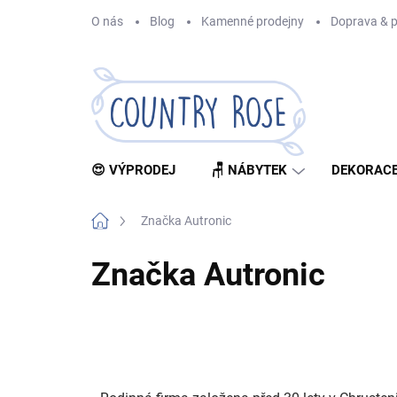
Přejít
O nás
Blog
Kamenné prodejny
Doprava & p
na
obsah
😍 VÝPRODEJ
🪑 NÁBYTEK
DEKORACE
Domů
Značka Autronic
Značka Autronic