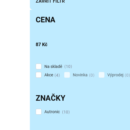
í
ZAVŘÍT FILTR
p
r
CENA
o
d
u
k
87
Kč
t
ů
Na skladě
10
Akce
Novinka
Výprodej
4
0
0
ZNAČKY
Autronic
10