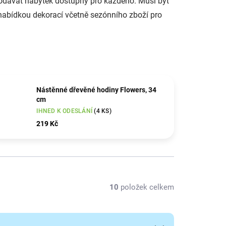
 dodávat nábytek dostupný pro každého. Musí být
 nabídkou dekorací včetně sezónního zboží pro
Nástěnné dřevěné hodiny Flowers, 34
cm
IHNED K ODESLÁNÍ
(4 KS)
219 Kč
10
položek celkem