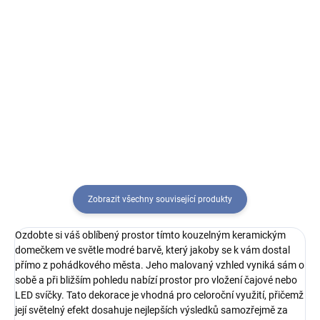
Do košíku
Do košíku
Perníkový domek z keramiky s
Vyzdobte svůj domov touto
LED osvětlením bude ideální
krásnou dekorativní perníkovou
dekorací pro vánoční období.
chaloupkou s LED osvětlením.
Vypadá, jako by byl skutečně
Chaloupka je vyrobena z
upečen z perníku mistrem
polyrezinu a nese rustikální styl,
cukrářem a ozdoben sladkou
který vnese vánoční atmosféru
bílou...
do...
Zobrazit všechny související produkty
Ozdobte si váš oblíbený prostor tímto kouzelným keramickým
domečkem ve světle modré barvě, který jakoby se k vám dostal
přímo z pohádkového města. Jeho malovaný vzhled vyniká sám o
sobě a při bližším pohledu nabízí prostor pro vložení čajové nebo
LED svíčky. Tato dekorace je vhodná pro celoroční využití, přičemž
její světelný efekt dosahuje nejlepších výsledků samozřejmě za