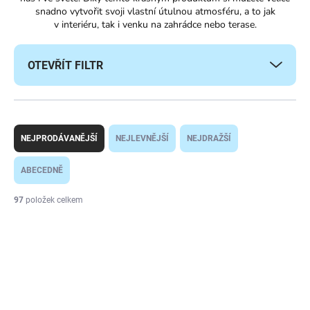
snadno vytvořit svoji vlastní útulnou atmosféru, a to jak
v interiéru, tak i venku na zahrádce nebo terase.
OTEVŘÍT FILTR
Ř
a
NEJPRODÁVANĚJŠÍ
NEJLEVNĚJŠÍ
NEJDRAŽŠÍ
z
e
ABECEDNĚ
n
í
97
položek celkem
p
V
r
ý
o
p
d
i
u
s
k
p
t