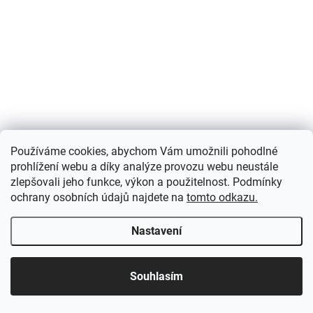
IHNED K ODESLÁNÍ
(2 KS)
Ib Laursen - hrnek Mynte Hazelnut 200 ml
148 Kč
/ ks
Do košíku
Keramický hrneček Mynte v oříškovém odstínu "Hazelnut" od dánské
společnosti Ib Laursen. Akorát tak velký na odpolední kávu nebo
ranní čaj.
Používáme cookies, abychom Vám umožnili pohodlné
prohlížení webu a díky analýze provozu webu neustále
zlepšovali jeho funkce, výkon a použitelnost. Podmínky
ochrany osobních údajů najdete na
tomto odkazu.
Nastavení
Souhlasím