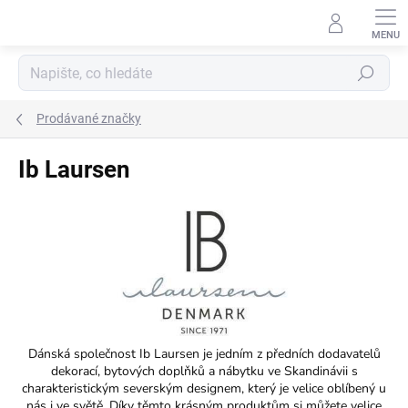
Přejít
na
obsah
Hledat
Prodávané značky
Ib Laursen
Dánská společnost Ib Laursen je jedním z předních dodavatelů
dekorací, bytových doplňků a nábytku ve Skandinávii s
charakteristickým severským designem, který je velice oblíbený u
nás i ve světě. Díky těmto krásným produktům si můžete velice