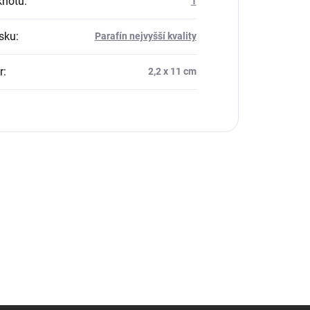
knotů
:
1
sku
:
Parafín nejvyšší kvality
r
:
2,2 x 11 cm