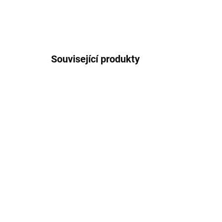
Související produkty
IHNED K ODESLÁNÍ
(8 KS)