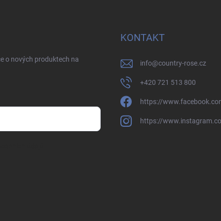
KONTAKT
ce o nových produktech na
info
@
country-rose.cz
+420 721 513 800
https://www.facebook.co
https://www.instagram.c
sobních údajů