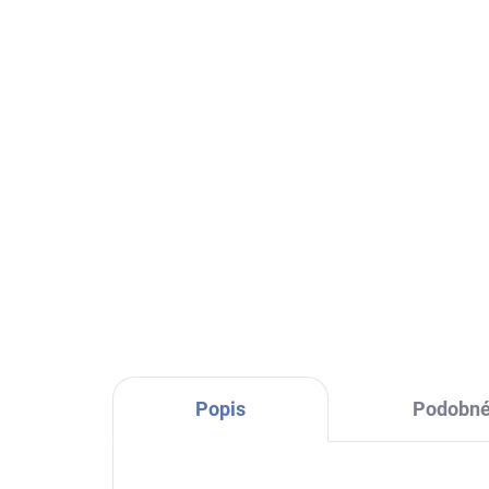
Ib Laursen smaltovaný
Ib 
svícen bílý Stillenat
zá
br
474 Kč
59
Do košíku
Klasický smaltovaný svícen od
dánské značky Ib Laursen v bílé
Nov
barvě a praktickým ouškem pro
Laur
přenášení. Vytvořte si doma tu
net
nejpříjemnější atmosféru, na
na m
kterou se budete těšit...
najd
šupl
Popis
Podobné