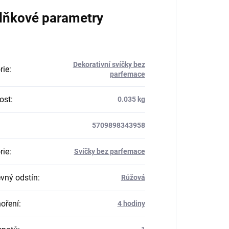
lňkové parametry
Dekorativní svíčky bez
rie
:
parfemace
ost
:
0.035 kg
5709898343958
rie
:
Svíčky bez parfemace
vný odstín
:
Růžová
oření
:
4 hodiny