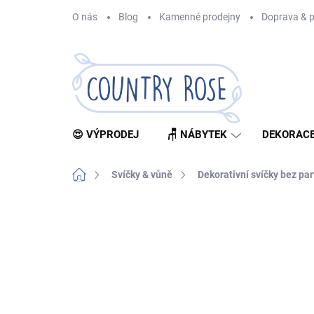
Přejít
O nás
Blog
Kamenné prodejny
Doprava & p
na
obsah
😍 VÝPRODEJ
🪑 NÁBYTEK
DEKORACE
Domů
Svíčky & vůně
Dekorativní svíčky bez p
Neohodnoceno
Podrobnosti hodnocení
Z