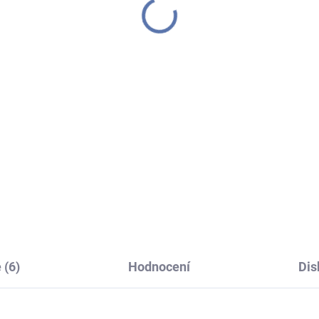
Laursen svícen se
sobníkem na svíčky,
onzový
9 Kč
Do košíku
inka od dánské značky Ib
sen pro letošní Vánoce,
radiční svícen se zásobníkem
alé "dinner" svíčky (které také
ete v naši nabídce). Do
íčku schováte až 12...
 (6)
Hodnocení
Dis