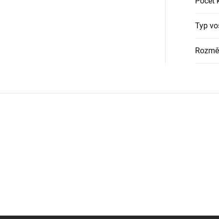
Počet 
Typ vo
Rozmě