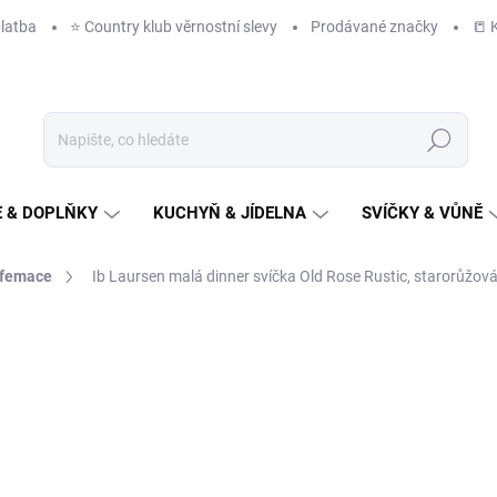
latba
⭐️ Country klub věrnostní slevy
Prodávané značky
📒 
Hledat
 & DOPLŇKY
KUCHYŇ & JÍDELNA
SVÍČKY & VŮNĚ
arfemace
Ib Laursen malá dinner svíčka Old Rose Rustic, starorůžová
NAČKA:
IB LAURSEN
24 Kč
/ ks
20 Kč bez DPH
Měrná
IHNED K ODESLÁNÍ
(>10 K
cena: