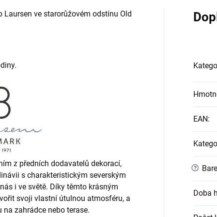
Ib Laursen ve starorůžovém odstínu Old
Dop
diny.
Katego
Hmotn
EAN
:
Katego
ním z předních dodavatelů dekorací,
?
Bare
inávii s charakteristickým severským
u nás i ve světě. Díky těmto krásným
Doba h
ořit svoji vlastní útulnou atmosféru, a
nku na zahrádce nebo terase.