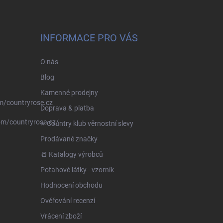
INFORMACE PRO VÁS
O nás
Blog
Kamenné prodejny
m/countryrose.cz
Doprava & platba
om/countryrose.cz/
⭐️ Country klub věrnostní slevy
Prodávané značky
📒 Katalogy výrobců
Potahové látky - vzorník
Hodnocení obchodu
Ověřování recenzí
Vrácení zboží