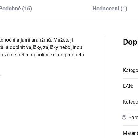
Podobné (16)
Hodnocení (1)
konoční a jarní aranžmá. Můžete ji
Dop
ůl a doplnit vajíčky, zajíčky nebo jinou
 volně třeba na poličce či na parapetu
Katego
h:
EAN
:
Katego
?
Bare
Materi