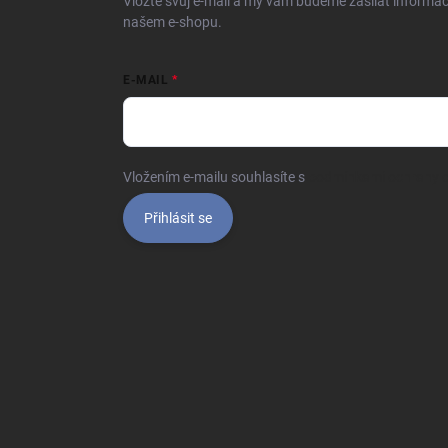
Vložte svůj e-mail a my vám budeme zasílat informa
našem e-shopu.
E-MAIL
Vložením e-mailu souhlasíte s
podmínkami ochrany o
Přihlásit se