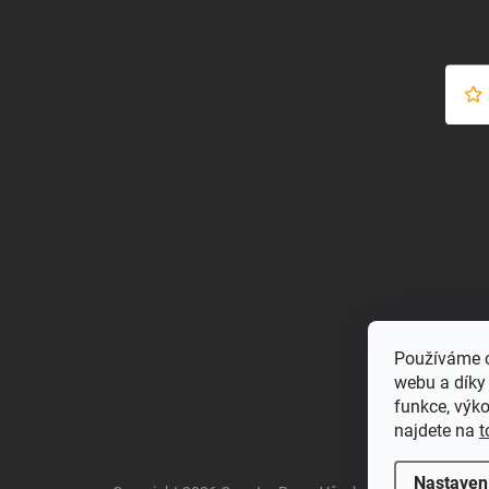
Používáme c
webu a díky
funkce, výk
najdete na
t
Nastaven