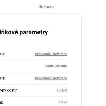
Diskuze
lňkové parametry
rie
:
Velikonoční dekorace
Zvolte variantu
rie
:
Velikonoční dekorace
vný odstín
:
Hnědá
ál
:
Dřevo