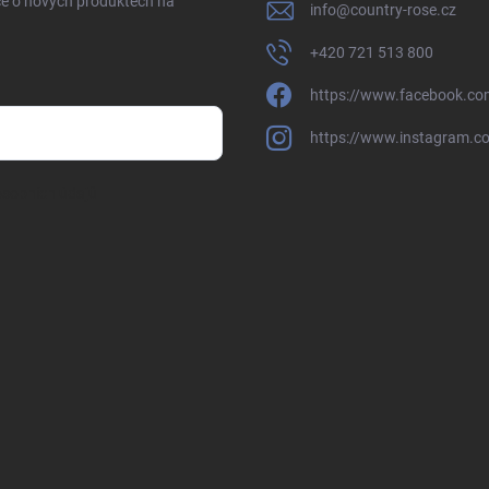
ce o nových produktech na
info
@
country-rose.cz
+420 721 513 800
https://www.facebook.co
https://www.instagram.c
sobních údajů