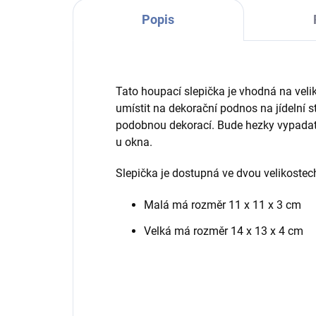
Popis
Tato houpací slepička je vhodná na veli
umístit na dekorační podnos na jídelní st
podobnou dekorací. Bude hezky vypadat i
u okna.
Slepička je dostupná ve dvou velikostec
Malá má rozměr 11 x 11 x 3 cm
Velká má rozměr 14 x 13 x 4 cm