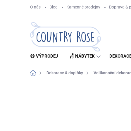
Přejít
O nás
Blog
Kamenné prodejny
Doprava & p
na
obsah
😍 VÝPRODEJ
🪑 NÁBYTEK
DEKORACE
Domů
Dekorace & doplňky
Velikonoční dekora
1 hodnocení
Podrobnosti hodnocení
ZNA