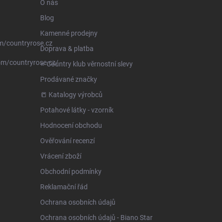
O nás
Blog
Kamenné prodejny
m/countryrose.cz
Doprava & platba
om/countryrose.cz/
⭐️ Country klub věrnostní slevy
Prodávané značky
📒 Katalogy výrobců
Potahové látky - vzorník
Hodnocení obchodu
Ověřování recenzí
Vrácení zboží
Obchodní podmínky
Reklamační řád
Ochrana osobních údajů
Ochrana osobních údajů - Biano Star