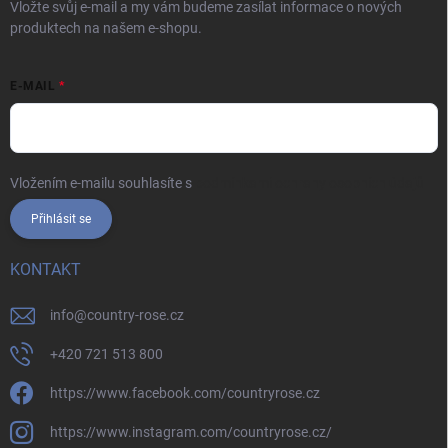
Vložte svůj e-mail a my vám budeme zasílat informace o nových
produktech na našem e-shopu.
E-MAIL
Vložením e-mailu souhlasíte s
podmínkami ochrany osobních údajů
Přihlásit se
KONTAKT
info
@
country-rose.cz
+420 721 513 800
https://www.facebook.com/countryrose.cz
https://www.instagram.com/countryrose.cz/