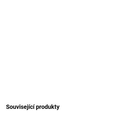
7.8.2026
MOŽNOSTI
DORUČENÍ
−
+
Přidat do košíku
Krásná dřevěná skříňka na vajíčka v hnědé barvě s
drátěnými dvířky. Do skříňky je možné uložit až 12
vajíček.
DETAILNÍ INFORMACE
ZEPTAT SE
HLÍDAT
Související produkty