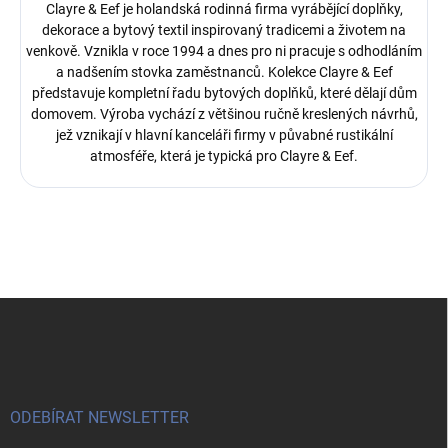
Clayre & Eef je holandská rodinná firma vyrábějící doplňky,
dekorace a bytový textil inspirovaný tradicemi a životem na
venkově. Vznikla v roce 1994 a dnes pro ni pracuje s odhodláním
a nadšením stovka zaměstnanců.
Kolekce Clayre & Eef
představuje kompletní řadu bytových doplňků, které dělají dům
domovem. Výroba vychází z většinou ručně kreslených návrhů,
jež vznikají v hlavní kanceláři firmy v půvabné rustikální
atmosféře, která je typická pro Clayre & Eef.
Z
á
p
a
t
í
ODEBÍRAT NEWSLETTER