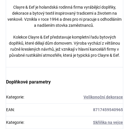
Clayre & Eef je holandská rodinná firma vyrábějící doplňky,
dekorace a bytový textil inspirovaný tradicemi a životem na
venkově. Vznikla v roce 1994 a dnes pro ni pracuje s odhodláním
a nadšením stovka zaměstnanců.
Kolekce Clayre & Eef představuje kompletní řadu bytových
doplňků, které dělají dům domovem. Výroba vychází z většinou
ručně kreslených návrhů, jež vznikají v hlavní kanceláři firmy v
půvabné rustikální atmosféře, která je typická pro Clayre & Eef.
Doplňkové parametry
Kategorie
:
Velikonoční dekorace
EAN
:
8717459540965
Kategorie
:
Skříňka na vejce