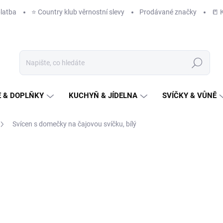
latba
⭐️ Country klub věrnostní slevy
Prodávané značky
📒 
Hledat
 & DOPLŇKY
KUCHYŇ & JÍDELNA
SVÍČKY & VŮNĚ
Svícen s domečky na čajovou svíčku, bílý
NAČKA:
EGO DEKOR
249 Kč
/ ks
206 Kč bez DPH
Měrná
IHNED K ODESLÁNÍ
(9 KS)
cena: