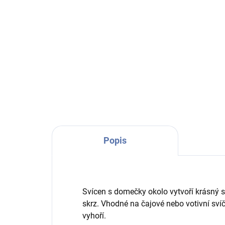
Do košíku
Svícen s domečky okolo vytvoří
Kovo
krásný světelný efekt, kdy
čajo
plamínek prosvítá skrz. Vhodné
skle
na čajové nebo votivní svíčky,
souč
které vám ve svícínku krásně
svíč
vyhoří.
okýn
Popis
Svícen s domečky okolo vytvoří krásný s
skrz. Vhodné na čajové nebo votivní svíč
vyhoří.