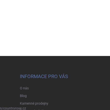
INFORMACE PRO VÁS
O nás
Blog
Kamenné prodejny
m/countryrose.cz