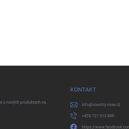
KONTAKT
ce o nových produktech na
info
@
country-rose.cz
+420 721 513 800
https://www.facebook.co