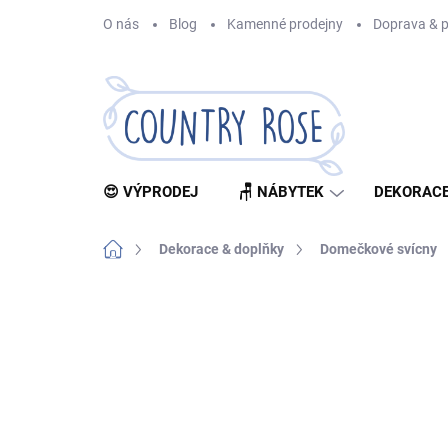
Přejít
O nás
Blog
Kamenné prodejny
Doprava & p
na
obsah
😍 VÝPRODEJ
🪑 NÁBYTEK
DEKORACE
Domů
Dekorace & doplňky
Domečkové svícny
Neohodnoceno
Podrobnosti hodnocení
Z