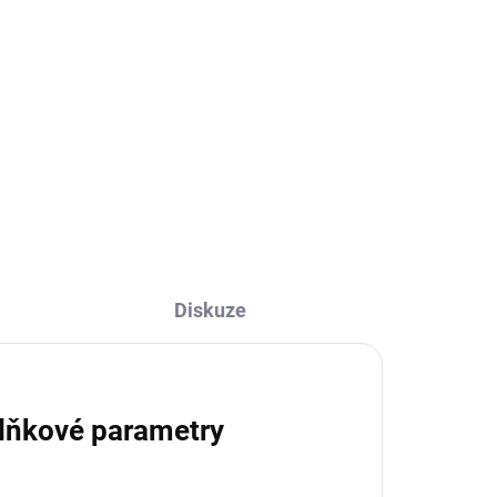
Do košíku
or
Keramický svícen Nutcracker s
motivem Louskáčka ve tvaru
rvě,
domečku je určen na čajovou
svíčku, která se vkládá ze zadní
strany domečku. Tlumené světlo
..
svíčky pak krásně prosvítá...
Diskuze
lňkové parametry