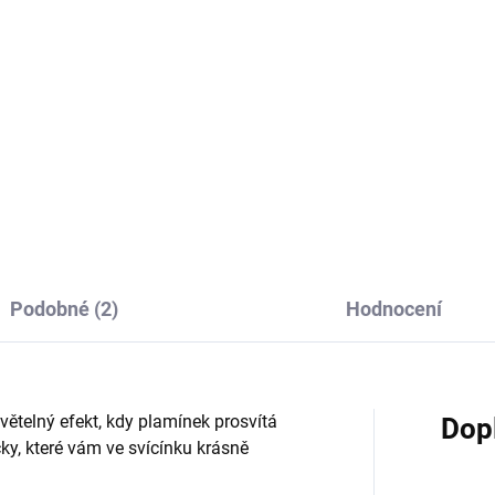
Detail
Do košíku
vý svícen je určený pro
vou svíčku, která se vkládá do
Ozdobte si váš oblíbený prost
něného svícnu, který je
tímto kouzelným keramickým
ástí balení. Tlumené světlo
domečkem ve světle modré ba
ky pak krásně prosvítá
který jakoby se k vám dostal
ky a vytváří tu...
přímo z pohádkového města.
Jeho malovaný vzhled vyniká.
Podobné (2)
Hodnocení
větelný efekt, kdy plamínek prosvítá
Dop
ky, které vám ve svícínku krásně