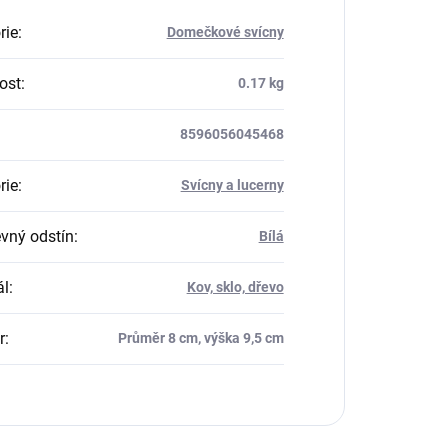
rie
:
Domečkové svícny
ost
:
0.17 kg
8596056045468
rie
:
Svícny a lucerny
vný odstín
:
Bílá
ál
:
Kov, sklo, dřevo
r
:
Průměr 8 cm, výška 9,5 cm