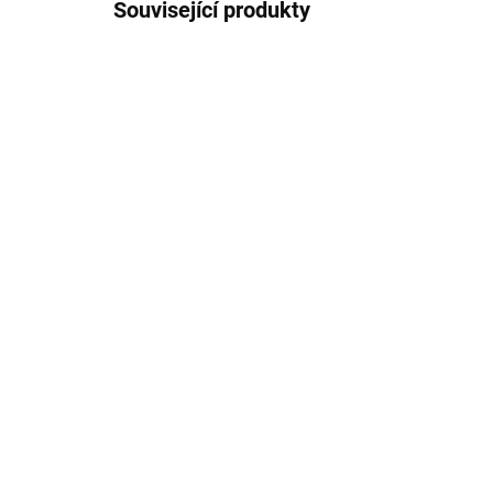
Související produkty
IHNED K ODESLÁNÍ
(5 KS)
Svícen s domečky na
Ko
čajovou svíčku, černý
na 
249 Kč
49