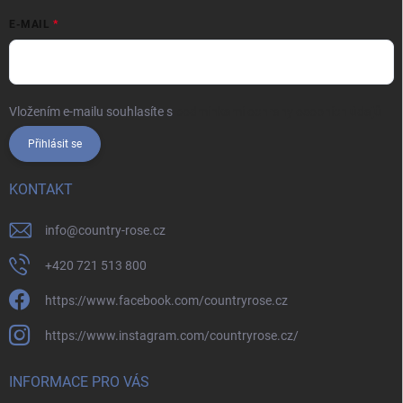
E-MAIL
Vložením e-mailu souhlasíte s
podmínkami ochrany osobních údajů
Přihlásit se
KONTAKT
info
@
country-rose.cz
+420 721 513 800
https://www.facebook.com/countryrose.cz
https://www.instagram.com/countryrose.cz/
INFORMACE PRO VÁS