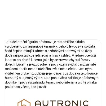
doplňkem pro vaši zahradu, terasu nebo interiér a určitě přiláká
pozornost všech, kdo ji uvidí.
DETAILNÍ INFORMACE
ZEPTAT SE
HLÍDAT
Tato dekorační figurka představuje roztomilého skřítka
vyrobeného z magneziové keramiky. Jeho bílé vousy a špičatá
šedá čepice imitující kámen s ozdobnými barevnými oblázky
dodávají postavičce jedinečný a hravý vzhled. V jedné ruce drží
lopatku a v druhé lucernu, jako by se zrovna chystal fárat v
dolech. Lucerna je uzpůsobena pro vložení svíčky, čímž získáte
možnost docílit neodolatelného světelného efektu. Jediným
viditelným prvkem z obličeje je jeho nos, což dodává této figurce
humorný a tajemný výraz. Tato postavička skřítka je nádherným
doplňkem pro vaši zahradu, terasu nebo interiér a určitě přiláká
pozornost všech, kdo ji uvidí.