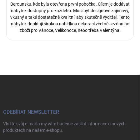
Berounsku, kde byla otevřena první pobočka.
Cílem je dodávat
nábytek dostupný pro každého. Musí být designově zajímavý,
vkusný a také dostatečně kvalitní, aby skutečně vydržel. Tento
nábytek doplňují širokou nabídkou dekorací včetně sezónního
zboží pro Vánoce, Velikonoce, nebo třeba Valentýna.
Z
á
p
a
t
í
ODEBÍRAT NEWSLETTER
Vložte svůj e-mail a my vám budeme zasílat informace o nových
produktech na našem e-shopu.