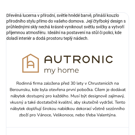
Dřevěná lucerna v přírodní, světle hnědé barvě, přináší kouzlo
přírodního stylu přímo do vašeho domova. Její čtyřboký design s
průhlednými skly nechá krásně vyniknout světlu svíčky a vytvoří
příjemnou atmosféru. Ideální na postavení na stůl či polici, kde
doladí interiér a dodá prostoru teplý nádech.
Rodinná firma založena před 30 lety v Chrustenicích na
Berounsku, kde byla otevřena první pobočka. Cílem je dodávat
nábytek dostupný pro každého. Musí být designově zajímavý,
vkusný a také dostatečně kvalitní, aby skutečně vydržel. Tento
nábytek doplňují širokou nabídkou dekorací včetně sezónního
zboží pro Vánoce, Velikonoce, nebo třeba Valentýna.