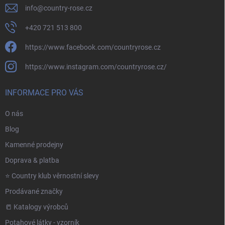
info
@
country-rose.cz
+420 721 513 800
https://www.facebook.com/countryrose.cz
https://www.instagram.com/countryrose.cz/
INFORMACE PRO VÁS
O nás
Blog
Kamenné prodejny
Doprava & platba
⭐️ Country klub věrnostní slevy
Prodávané značky
📒 Katalogy výrobců
Potahové látky - vzorník