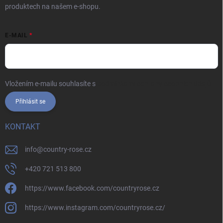
produktech na našem e-shopu.
E-MAIL
Vložením e-mailu souhlasíte s
podmínkami ochrany osobních údajů
Přihlásit se
KONTAKT
info
@
country-rose.cz
+420 721 513 800
https://www.facebook.com/countryrose.cz
https://www.instagram.com/countryrose.cz/