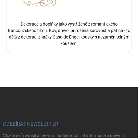
Dekorace a doplňky jako vystřižené z romantického
francouzského filmu. Kov, dřevo, přirozená surovost a patina - to
dělá z dekorací značky Casa de Engel kousky s nezaměnitelným
kouzlem.
Z
á
p
a
t
í
ODEBÍRAT NEWSLETTER
Vložte svůj e-mail a my vám budeme zasílat informace o nových