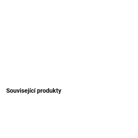
DORUČIT DO:
21.8.2026
MOŽNOSTI
DORUČENÍ
−
+
Přidat do košíku
DETAILNÍ INFORMACE
ZEPTAT SE
HLÍDAT
Související produkty