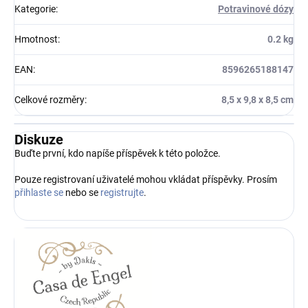
Kategorie
:
Potravinové dózy
Hmotnost
:
0.2 kg
EAN
:
8596265188147
Celkové rozměry
:
8,5 x 9,8 x 8,5 cm
Diskuze
Buďte první, kdo napíše příspěvek k této položce.
Pouze registrovaní uživatelé mohou vkládat příspěvky. Prosím
přihlaste se
nebo se
registrujte
.