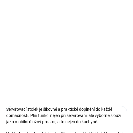
1 089 Kč
/ ks
900 Kč bez DPH
Měrná
VYPRODÁNO
cena:
MOŽNOSTI
DORUČENÍ
Servírovací stolek je šikovné a praktické doplnění do každé
domácnosti. Plní funkci nejen při servírování, ale výborně slouží
jako mobilní úložný prostor, a to nejen do kuchyně.
DETAILNÍ INFORMACE
ZEPTAT SE
HLÍDAT
Servírovací stolek je šikovné a praktické doplnění do každé
domácnosti. Plní funkci nejen při servírování, ale výborně slouží
jako mobilní úložný prostor, a to nejen do kuchyně.