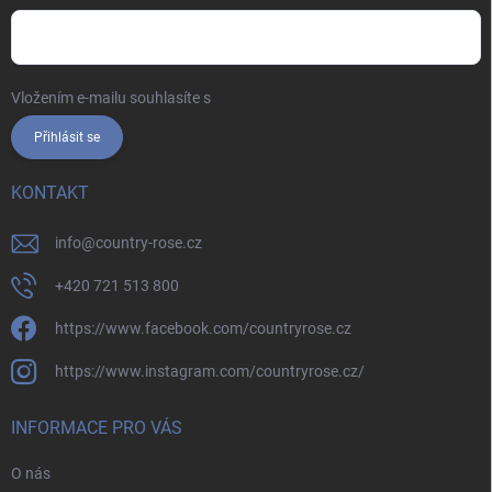
Vložením e-mailu souhlasíte s
podmínkami ochrany osobních údajů
Přihlásit se
KONTAKT
info
@
country-rose.cz
+420 721 513 800
https://www.facebook.com/countryrose.cz
https://www.instagram.com/countryrose.cz/
INFORMACE PRO VÁS
O nás