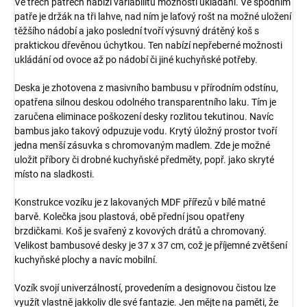
Ve třech patrech nabízí variabilitu možností ukládání. Ve spodním
patře je držák na tři lahve, nad ním je laťový rošt na možné uložení
těžšího nádobí a jako poslední tvoří výsuvný drátěný koš s
praktickou dřevěnou úchytkou. Ten nabízí nepřeberné možnosti
ukládání od ovoce až po nádobí či jiné kuchyňské potřeby.
Deska je zhotovena z masivního bambusu v přírodním odstínu,
opatřena silnou deskou odolného transparentního laku. Tím je
zaručena eliminace poškození desky rozlitou tekutinou. Navíc
bambus jako takový odpuzuje vodu. Krytý úložný prostor tvoří
jedna menší zásuvka s chromovaným madlem. Zde je možné
uložit příbory či drobné kuchyňské předměty, popř. jako skryté
místo na sladkosti.
Konstrukce vozíku je z lakovaných MDF přířezů v bílé matné
barvě. Kolečka jsou plastová, obě přední jsou opatřeny
brzdičkami. Koš je svařený z kovových drátů a chromovaný.
Velikost bambusové desky je 37 x 37 cm, což je příjemné zvětšení
kuchyňské plochy a navíc mobilní.
Vozík svojí univerzálností, provedením a designovou čistou lze
využít vlastně jakkoliv dle své fantazie. Jen mějte na paměti, že