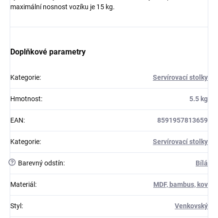
maximální nosnost vozíku je 15 kg.
Doplňkové parametry
Kategorie
:
Servírovací stolky
Hmotnost
:
5.5 kg
EAN
:
8591957813659
Kategorie
:
Servírovací stolky
?
Barevný odstín
:
Bílá
Materiál
:
MDF, bambus, kov
Styl
:
Venkovský