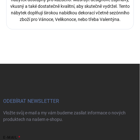
vkusný a také dostatečně kvalitní, aby skutečně vydržel. Tento
nábytek doplňují širokou nabídkou dekorací včetně sezónního
zboží pro Vánoce, Velikonoce, nebo třeba Valentýna.
Z
á
p
a
t
í
ODEBÍRAT NEWSLETTER
Vložte svůj e-mail a my vám budeme zasílat informace o nových
produktech na našem e-shopu.
E-MAIL