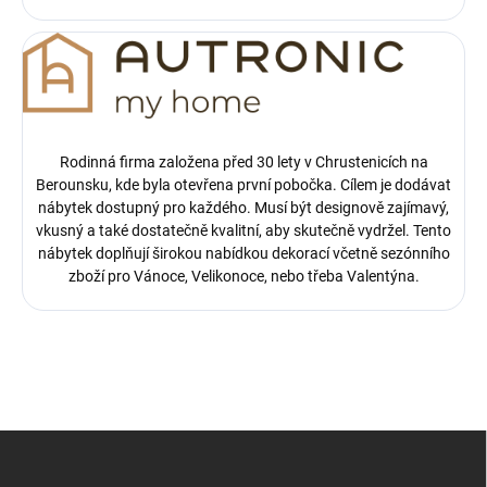
Rodinná firma založena před 30 lety v Chrustenicích na
Berounsku, kde byla otevřena první pobočka.
Cílem je dodávat
nábytek dostupný pro každého. Musí být designově zajímavý,
vkusný a také dostatečně kvalitní, aby skutečně vydržel. Tento
nábytek doplňují širokou nabídkou dekorací včetně sezónního
zboží pro Vánoce, Velikonoce, nebo třeba Valentýna.
Z
á