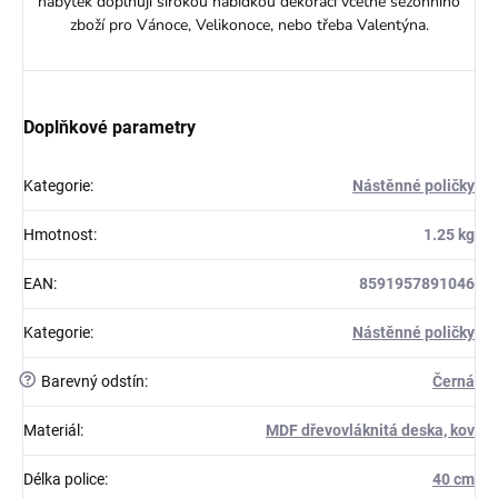
nábytek doplňují širokou nabídkou dekorací včetně sezónního
zboží pro Vánoce, Velikonoce, nebo třeba Valentýna.
Doplňkové parametry
Kategorie
:
Nástěnné poličky
Hmotnost
:
1.25 kg
EAN
:
8591957891046
Kategorie
:
Nástěnné poličky
?
Barevný odstín
:
Černá
Materiál
:
MDF dřevovláknitá deska, kov
Délka police
:
40 cm