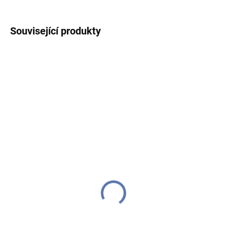
Související produkty
DODÁME DO TÝDNE
(>10 KS)
Polička nástěnná 80 cm,
MDF, barva černá, baleno
v ochranné fólii
495 Kč