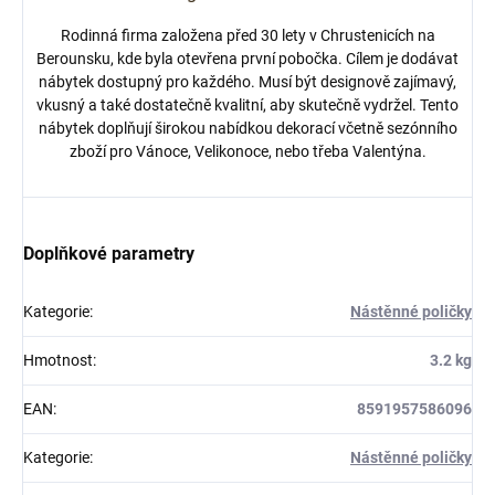
Rodinná firma založena před 30 lety v Chrustenicích na
Berounsku, kde byla otevřena první pobočka. Cílem je dodávat
nábytek dostupný pro každého. Musí být designově zajímavý,
vkusný a také dostatečně kvalitní, aby skutečně vydržel. Tento
nábytek doplňují širokou nabídkou dekorací včetně sezónního
zboží pro Vánoce, Velikonoce, nebo třeba Valentýna.
Doplňkové parametry
Kategorie
:
Nástěnné poličky
Hmotnost
:
3.2 kg
EAN
:
8591957586096
Kategorie
:
Nástěnné poličky