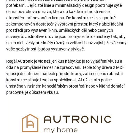
potřebami. Její čisté linie a minimalistický design podtrhuje sytě
černá povrchová úprava, která do každé místnosti vnese
atmosféru rafinovaného luxusu. Do konstrukce je elegantně
zakomponován dostatečný výstavní prostor, který nabízí ideální
prostředí pro vystavení knih, uměleckých děl nebo cenných
suvenýrů. Jednotlivé úrovně jsou promyšleně rozmístěny tak, aby
se do nich vešly předměty různých velikostí, což zajistí, že všechny
vaše nezbytnosti budou vystaveny stylově.
Regál Autronic je víc než jen kus nábytku; je to vyjádření vkusu a
óda na promyšlené řemeslné zpracování. Teplé tóny dřeva z MDF
vnášejí do interiéru nádech přírodní krásy, zatímco jeho robustní
konstrukce slibuje trvalou spolehlivost. Ať už je tato police
umístěna v rušném kancelářském prostředí nebo v klidné domácí
pracovně, je důkazem vkusu.