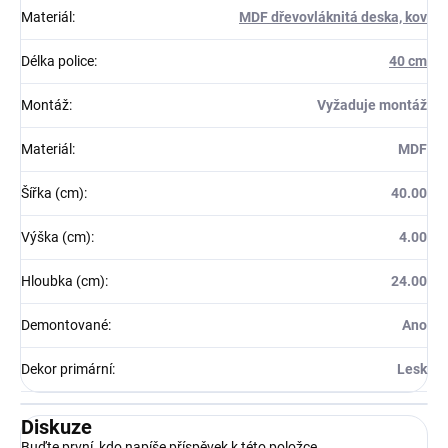
Materiál
:
MDF dřevovláknitá deska, kov
Délka police
:
40 cm
Montáž
:
Vyžaduje montáž
Materiál
:
MDF
Šířka (cm)
:
40.00
Výška (cm)
:
4.00
Hloubka (cm)
:
24.00
Demontované
:
Ano
Dekor primární
:
Lesk
Diskuze
Buďte první, kdo napíše příspěvek k této položce.