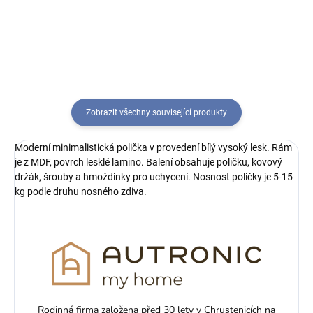
Balení obsahuje poličku, kovový
Balení obsahuje poličku, kovový
držák, šrouby a hmoždinky pro
držák, šrouby a hmoždinky pro
uchycení. Nosnost...
uchycení. Nosnost...
Zobrazit všechny související produkty
Moderní minimalistická polička v provedení bílý vysoký lesk. Rám
je z MDF, povrch lesklé lamino. Balení obsahuje poličku, kovový
držák, šrouby a hmoždinky pro uchycení. Nosnost poličky je 5-15
kg podle druhu nosného zdiva.
Rodinná firma založena před 30 lety v Chrustenicích na