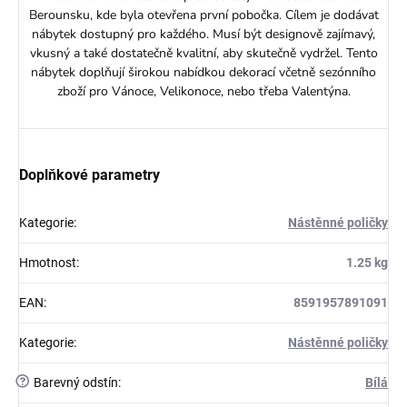
Berounsku, kde byla otevřena první pobočka. Cílem je dodávat
nábytek dostupný pro každého. Musí být designově zajímavý,
vkusný a také dostatečně kvalitní, aby skutečně vydržel. Tento
nábytek doplňují širokou nabídkou dekorací včetně sezónního
zboží pro Vánoce, Velikonoce, nebo třeba Valentýna.
Doplňkové parametry
Kategorie
:
Nástěnné poličky
Hmotnost
:
1.25 kg
EAN
:
8591957891091
Kategorie
:
Nástěnné poličky
?
Barevný odstín
:
Bílá