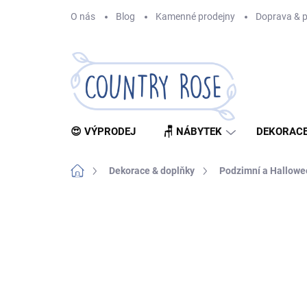
Přejít
O nás
Blog
Kamenné prodejny
Doprava & p
na
obsah
😍 VÝPRODEJ
🪑 NÁBYTEK
DEKORACE
Domů
Dekorace & doplňky
Podzimní a Hallowe
Neohodnoceno
Podrobnosti hodnocení
Z