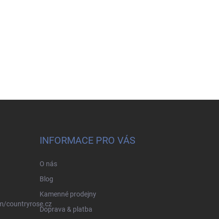
INFORMACE PRO VÁS
O nás
Blog
Kamenné prodejny
m/countryrose.cz
Doprava & platba