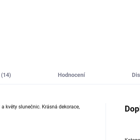
(14)
Hodnocení
Di
 a květy slunečnic. K
rásná dekorace,
Dop