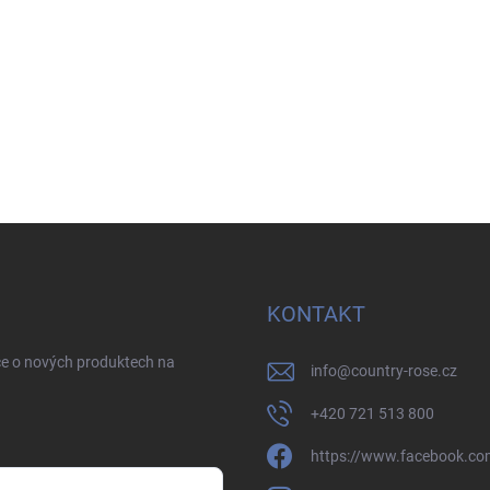
KONTAKT
ce o nových produktech na
info
@
country-rose.cz
+420 721 513 800
https://www.facebook.co