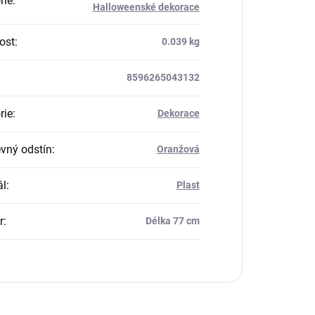
rie
:
Halloweenské dekorace
ost
:
0.039 kg
8596265043132
rie
:
Dekorace
vný odstín
:
Oranžová
ál
:
Plast
r
:
Délka 77 cm