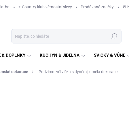
latba
⭐️ Country klub věrnostní slevy
Prodávané značky
📒 
Hledat
 & DOPLŇKY
KUCHYŇ & JÍDELNA
SVÍČKY & VŮNĚ
enské dekorace
Podzimní větvička s dýněmi, umělá dekorace
NAČKA:
CASA DE ENGEL
119 Kč
/ ks
98 Kč bez DPH
Měrná
IHNED K ODESLÁNÍ
(6 KS)
cena: