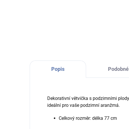
Do košíku
Větvička s dýněmi je krásná
dekorace, ideální pro vaše
podzimní aranžmá.
Popis
Podobné 
Dekorativní větvička s podzimními plody
ideální pro vaše podzimní aranžmá.
Celkový rozměr: délka 77 cm