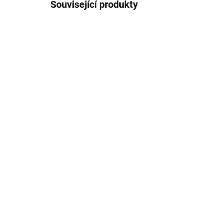
Související produkty
IHNED K ODESLÁNÍ
(>10 KS)
Větvička podzimní s
dýněmi, umělá dekorace
75 Kč