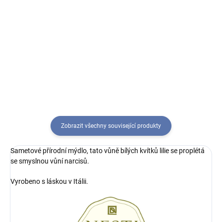
Jiskřivé přírodní mýdlo, divoký
Přírodní mýdlo určené ke
dotek čisté levandule spojený s
zdravému a ekologickému
jasnou vůní verbenových lístků,
způsobu života, není chemicky
dodají čistý pocit krásy.
ošetřeno a nejsou použity
modifikované rostliny. Obsahuje
organické výtažky z
arganového...
Zobrazit všechny související produkty
Sametové přírodní mýdlo, tato vůně bílých kvítků lilie se proplétá
se smyslnou vůní narcisů.
Vyrobeno s láskou v Itálii.