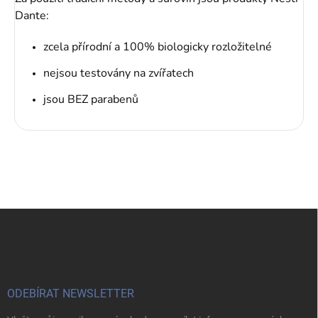
Dante:
zcela přírodní a 100% biologicky rozložitelné
nejsou testovány na zvířatech
jsou BEZ parabenů
Z
á
p
a
t
í
ODEBÍRAT NEWSLETTER