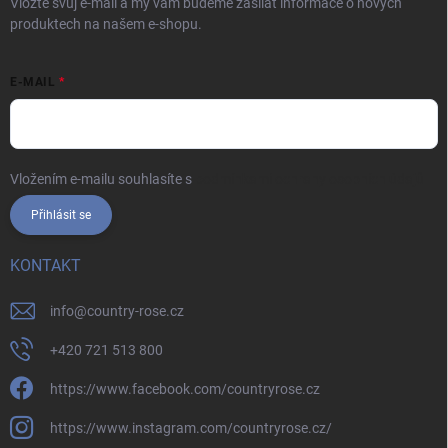
Vložte svůj e-mail a my vám budeme zasílat informace o nových
produktech na našem e-shopu.
E-MAIL
Vložením e-mailu souhlasíte s
podmínkami ochrany osobních údajů
Přihlásit se
KONTAKT
info
@
country-rose.cz
+420 721 513 800
https://www.facebook.com/countryrose.cz
https://www.instagram.com/countryrose.cz/