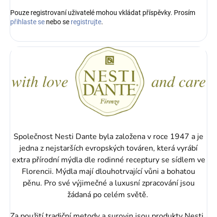
Pouze registrovaní uživatelé mohou vkládat příspěvky. Prosím
přihlaste se
nebo se
registrujte
.
Společnost Nesti Dante byla založena v roce 1947 a je
jedna z nejstarších evropských továren, která vyrábí
extra přírodní mýdla dle rodinné receptury se sídlem ve
Florencii. Mýdla mají dlouhotrvající vůni a bohatou
pěnu.
Pro své výjimečné a luxusní zpracování jsou
žádaná po celém světě.
Za použití tradiční metody a surovin jsou produkty Nesti