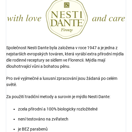
Společnost Nesti Dante byla založena v roce 1947 a je jedna z
nejstarších evropských továren, která vyrábí extra přírodní mýdla
dle rodinné receptury se sídlem ve Florencii.
Mýdla mají
dlouhotrvající vůni a bohatou pěnu.
Pro své vyjímečné a luxusní zpracování jsou žádaná po celém
světě.
Za použití tradiční metody a surovin je mýdlo Nesti Dante:
zcela přírodní a
100% biologicky rozložitelné
není testováno na zvířatech
je BEZ parabenů