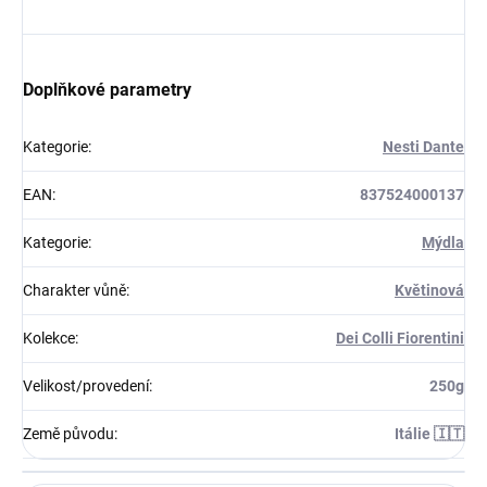
Doplňkové parametry
Kategorie
:
Nesti Dante
EAN
:
837524000137
Kategorie
:
Mýdla
Charakter vůně
:
Květinová
Kolekce
:
Dei Colli Fiorentini
Velikost/provedení
:
250g
Země původu
:
Itálie 🇮🇹