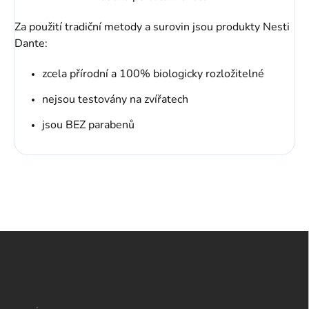
Za použití tradiční metody a surovin jsou produkty Nesti
Dante:
zcela přírodní a 100% biologicky rozložitelné
nejsou testovány na zvířatech
jsou BEZ parabenů
Z
á
p
a
t