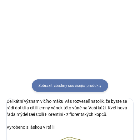
Do košíku
Do košíku
Intenzivní žlutá barva květů,
Sametové přírodní mýdlo, tato
naplní svou sladkou barvou Vaše
vůně bílých kvítků lilie se proplétá
tělo i duši. Květinová řada mýdel
se smyslnou vůní narcisů.
Dei Colli Fiorentini - z florentských
kopců.
Zobrazit všechny související produkty
Delikátní význam vlčího máku Vás rozveselí natolik, že byste se
rádi dotkli a cítili jemný vánek této vůně na Vaši kůži. Květinová
řada mýdel Dei Colli Fiorentini - z florentských kopců.
Vyrobeno s láskou v Itálii.