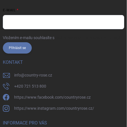
E-MAIL
Vložením e-mailu souhlasíte s
podmínkami ochrany osobních údajů
Přihlásit se
KONTAKT
info
@
country-rose.cz
+420 721 513 800
https://www.facebook.com/countryrose.cz
https://www.instagram.com/countryrose.cz/
INFORMACE PRO VÁS