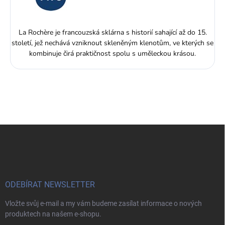
La Rochère je francouzská sklárna s historií sahající až do 15.
století, jež nechává vzniknout skleněným klenotům, ve kterých se
kombinuje čirá praktičnost spolu s uměleckou krásou.
Z
á
p
a
t
í
ODEBÍRAT NEWSLETTER
Vložte svůj e-mail a my vám budeme zasílat informace o nových
produktech na našem e-shopu.