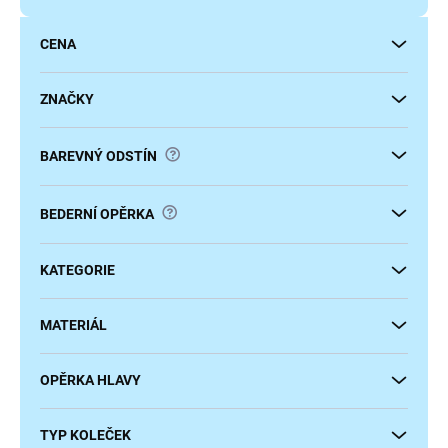
d
u
CENA
k
t
ů
ZNAČKY
?
BAREVNÝ ODSTÍN
?
BEDERNÍ OPĚRKA
KATEGORIE
MATERIÁL
OPĚRKA HLAVY
TYP KOLEČEK