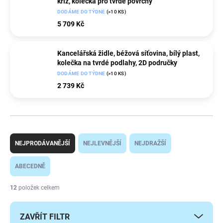
kříž, kolečka pro tvrdé povrchy
DODÁME DO TÝDNE
(>10 KS)
5 709 Kč
Kancelářská židle, béžová síťovina, bílý plast,
kolečka na tvrdé podlahy, 2D područky
DODÁME DO TÝDNE
(>10 KS)
2 739 Kč
Ř
a
NEJPRODÁVANĚJŠÍ
NEJLEVNĚJŠÍ
NEJDRAŽŠÍ
z
e
ABECEDNĚ
n
í
12
položek celkem
p
r
ZAVŘÍT FILTR
o