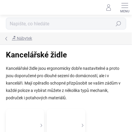
Přejít
na
obsah
Hledat
🪑 Nábytek
Kancelářské židle
Kancelářské židle jsou ergonomicky dobře nastavitelné a proto
jsou doporučené pro dlouhé sezení do domácností, ale i v
kanceláři. Mají opěradlo schopné přizpůsobit se vašim zádům v
každé poloze a vybírat můžete z několika typů mechanik,
područek i potahových materiálů.