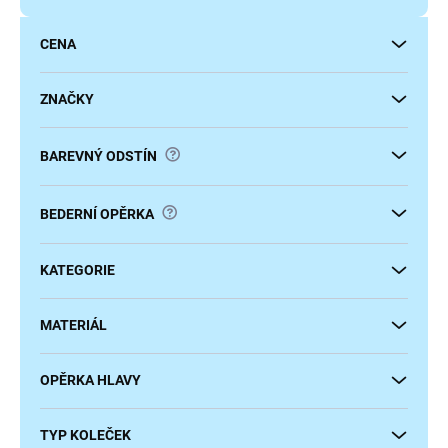
d
u
CENA
k
t
ů
ZNAČKY
?
BAREVNÝ ODSTÍN
?
BEDERNÍ OPĚRKA
KATEGORIE
MATERIÁL
OPĚRKA HLAVY
TYP KOLEČEK