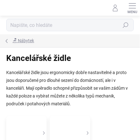
Přejít
na
obsah
Hledat
🪑 Nábytek
Kancelářské židle
Kancelářské židle jsou ergonomicky dobře nastavitelné a proto
jsou doporučené pro dlouhé sezení do domácností, ale i v
kanceláři. Mají opěradlo schopné přizpůsobit se vašim zádům v
každé poloze a vybírat můžete z několika typů mechanik,
područek i potahových materiálů.