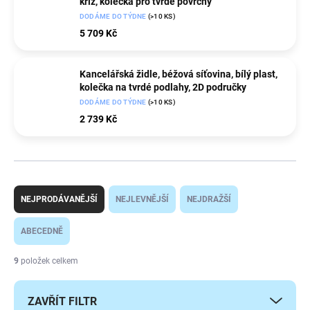
kříž, kolečka pro tvrdé povrchy
DODÁME DO TÝDNE
(>10 KS)
5 709 Kč
Kancelářská židle, béžová síťovina, bílý plast,
kolečka na tvrdé podlahy, 2D područky
DODÁME DO TÝDNE
(>10 KS)
2 739 Kč
Ř
a
NEJPRODÁVANĚJŠÍ
NEJLEVNĚJŠÍ
NEJDRAŽŠÍ
z
e
ABECEDNĚ
n
í
9
položek celkem
p
r
ZAVŘÍT FILTR
o