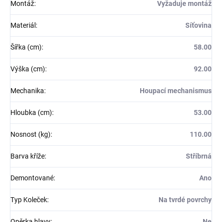
Montáž
:
Vyžaduje montáž
Materiál
:
Síťovina
Šířka (cm)
:
58.00
Výška (cm)
:
92.00
Mechanika
:
Houpací mechanismus
Hloubka (cm)
:
53.00
Nosnost (kg)
:
110.00
Barva kříže
:
Stříbrná
Demontované
:
Ano
Typ Koleček
:
Na tvrdé povrchy
Opěrka hlavy
:
Ne