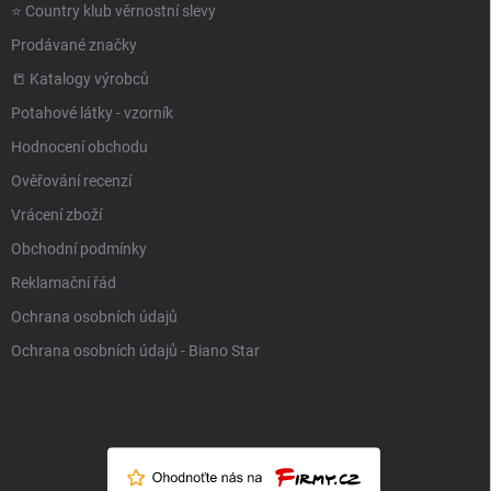
⭐️ Country klub věrnostní slevy
Prodávané značky
📒 Katalogy výrobců
Potahové látky - vzorník
Hodnocení obchodu
Ověřování recenzí
Vrácení zboží
Obchodní podmínky
Reklamační řád
Ochrana osobních údajů
Ochrana osobních údajů - Biano Star