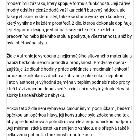
modernímu zázraku, který spojuje formu s funkčností. Její zářivě
modrý odstín nejenže dodá vaší kanceláři barevný nádech, ale
také jí vtiskne moderní styl, takže se stane výrazným kouskem,
který vynikne v každém prostředí. Židle, kterou dokonale doplňuje
její elegantní design, je vhodná k sezení téměř u každého
pracovního nebo jídelního stolu a poskytuje všestrannost, aniž by
byla obětována stylu.
Židle Autronic je vyrobena z nejjemnějšího síťovaného materiálu a
nabízí bezkonkurenční pohodlí a prodyšnost. Prodyšný opěrák
zajišťuje, že dlouhé hodiny práce zvládnete s maximální lehkostí,
umožňuje cirkulaci vzduchu a zabraňuje jakémukoli nepohodlí.
Tato vlastnost je výhodná zejména v teplém podnebí nebo pro ty,
kteří tráví značnou dobu vsedě, a činí z ní nezbytný doplněk vaší
sbírky kancelářského nábytku.
Ačkoli tato židle není vybavena čalouněnými područkami, bederní
opěrkou ani opěrkou hlavy, její konstrukce byla zdokonalena tak,
aby upřednostňovala pohodlí uživatele a ergonomickou podporu.
Její minimalistická estetika není jen o vzhledu, ale přispívá také k
celkovému pohodlí a funkčnosti tohoto kusu.