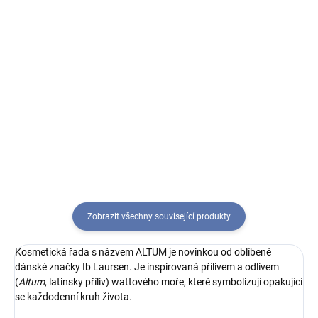
Do košíku
Do košíku
Tělové mléko s jemně vonící
Nádherná dárková sada se bude
povzbuzující směsí svěží
vyjímat v každé koupelně.
citronové trávy a zralého neroli.
Rozmazlujte svou pokožku
luxusními produkty.
Zobrazit všechny související produkty
Kosmetická řada s názvem ALTUM je novinkou od oblíbené
dánské značky Ib Laursen. Je inspirovaná přílivem a odlivem
(
Altum
, latinsky příliv) wattového moře, které symbolizují opakující
se každodenní kruh života.