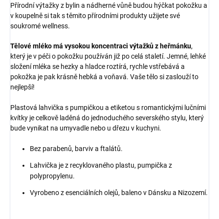
Přírodní výtažky z bylin a nádherné vůně budou hýčkat pokožku a
v koupelně si tak s těmito přírodními produkty užijete své
soukromé wellness.
Tělové mléko má vysokou koncentraci výtažků z heřmánku
,
který je v péči o pokožku používán již po celá staletí. Jemné, lehké
složení mléka se hezky a hladce roztírá, rychle vstřebává a
pokožka je pak krásně hebká a voňavá. Vaše tělo si zaslouží to
nejlepší!
Plastová lahvička s pumpičkou a etiketou s romantickými lučními
kvítky je celkově laděná do jednoduchého severského stylu, který
bude vynikat na umyvadle nebo u dřezu v kuchyni.
Bez parabenů, barviv a ftalátů.
Lahvička je z recyklovaného plastu, pumpička z
polypropylenu.
Vyrobeno z esenciálních olejů, baleno v Dánsku a Nizozemí.