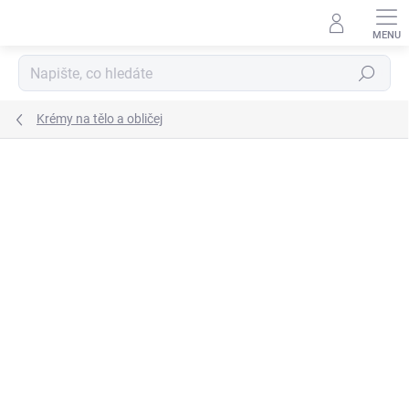
Přejít
na
obsah
Hledat
Krémy na tělo a obličej
Podrobnosti hodnocení
Neohodnoceno
ZNAČKA:
IB LAURSEN