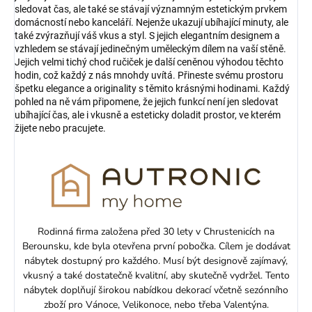
sledovat čas, ale také se stávají významným estetickým prvkem
domácností nebo kanceláří. Nejenže ukazují ubíhající minuty, ale
také zvýrazňují váš vkus a styl. S jejich elegantním designem a
vzhledem se stávají jedinečným uměleckým dílem na vaší stěně.
Jejich velmi tichý chod ručiček je další ceněnou výhodou těchto
hodin, což každý z nás mnohdy uvítá. Přineste svému prostoru
špetku elegance a originality s těmito krásnými hodinami. Každý
pohled na ně vám připomene, že jejich funkcí není jen sledovat
ubíhající čas, ale i vkusně a esteticky doladit prostor, ve kterém
žijete nebo pracujete.
Rodinná firma založena před 30 lety v Chrustenicích na
Berounsku, kde byla otevřena první pobočka. Cílem je dodávat
nábytek dostupný pro každého. Musí být designově zajímavý,
vkusný a také dostatečně kvalitní, aby skutečně vydržel. Tento
nábytek doplňují širokou nabídkou dekorací včetně sezónního
zboží pro Vánoce, Velikonoce, nebo třeba Valentýna.