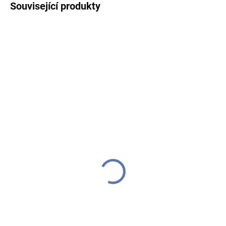
Související produkty
IHNED K ODESLÁNÍ
DODÁME DO TÝDNE
(1 KS)
(>10 KS)
Nástěnné plastové
Hodiny nástěnné MDF s
hodiny, 29 cm
květinovým motivem, 34
cm
399 Kč
284 Kč
Do košíku
Do košíku
Jednoduché nástěnné hodiny
s dobře čitelným ciferníkem.