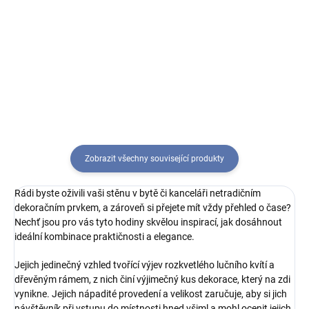
Přidejte do svého interiéru špetku
Vhodné například do dětského
elegance a originality s těmito
pokoje.
nádhernými hodinami, které
budou přitahovat nejen vás, ale i
vaše návštěvníky.
Zobrazit všechny související produkty
Rádi byste oživili vaši stěnu v bytě či kanceláři netradičním
dekoračním prvkem, a zároveň si přejete mít vždy přehled o čase?
Nechť jsou pro vás tyto hodiny skvělou inspirací, jak dosáhnout
ideální kombinace praktičnosti a elegance.
Jejich jedinečný vzhled tvořící výjev rozkvetlého lučního kvítí a
dřevěným rámem, z nich činí výjimečný kus dekorace, který na zdi
vynikne. Jejich nápadité provedení a velikost zaručuje, aby si jich
návštěvník při vstupu do místnosti hned všiml a mohl ocenit jejich