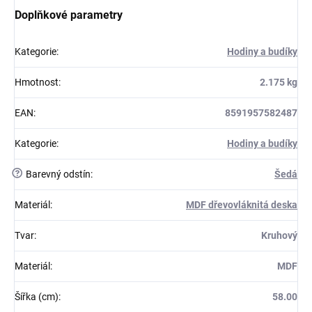
Doplňkové parametry
Kategorie
:
Hodiny a budíky
Hmotnost
:
2.175 kg
EAN
:
8591957582487
Kategorie
:
Hodiny a budíky
?
Barevný odstín
:
Šedá
Materiál
:
MDF dřevovláknitá deska
Tvar
:
Kruhový
Materiál
:
MDF
Šířka (cm)
:
58.00