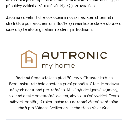
působivý vzhled a zároveň věděl jaký je zrovna čas.
Jsou navíc velmi tiché, což ocení mnozí z nás, kteří chtějí mít i
chvíli klidu po náročném dni. Buďte vy i vaši hosté stále v obraze o
čase díky těmto originálním nástěnným hodinám.
Rodinná firma založena před 30 lety v Chrustenicích na
Berounsku, kde byla otevřena první pobočka. Cílem je dodávat
nábytek dostupný pro každého. Musí být designově zajímavý,
vkusný a také dostatečně kvalitní, aby skutečně vydržel. Tento
nábytek doplňují širokou nabídkou dekorací včetně sezónního
zboží pro Vánoce, Velikonoce, nebo třeba Valentýna.