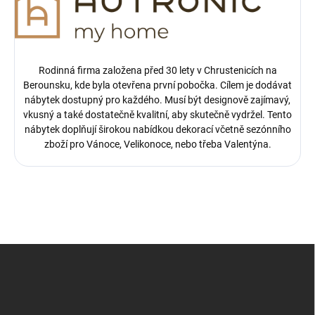
Rodinná firma založena před 30 lety v Chrustenicích na
Berounsku, kde byla otevřena první pobočka.
Cílem je dodávat
nábytek dostupný pro každého. Musí být designově zajímavý,
vkusný a také dostatečně kvalitní, aby skutečně vydržel. Tento
nábytek doplňují širokou nabídkou dekorací včetně sezónního
zboží pro Vánoce, Velikonoce, nebo třeba Valentýna.
Z
á
p
a
t